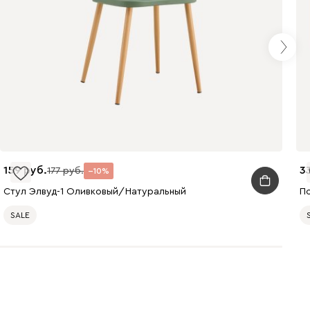
159
3
177
10
Стул Элвуд-1 Оливковый/Натуральный
П
SALE