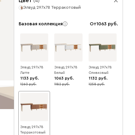
Цвет
(
4
)
Элвуд 297x78 Терракотовый
Базовая коллекция
От
1063
Элвуд 297x78
Элвуд 297x78
Элвуд 297x78
Латте
Белый
Оливковый
1133
1063
1132
1260
1182
1258
10
10
10
Элвуд 297x78
Терракотовый