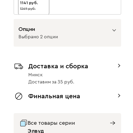
1141
1269
10
Опции
Выбрано 2 опции
Вид направляющих
Доставка и сборка
без доводчиков
с доводчиками
Минск
Вариант исполнения
Доставим
за
35
тумба слева
тумба справа
Финальная цена
Все товары серии
Элвуд