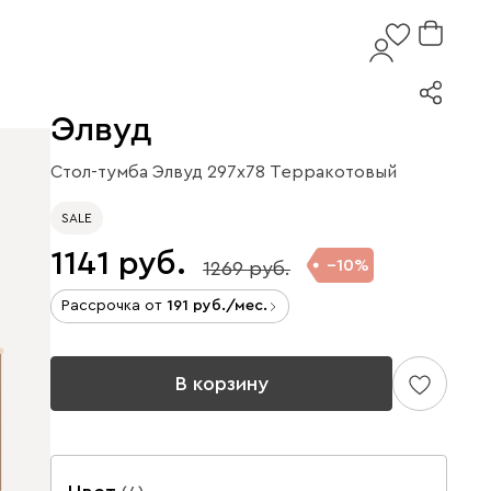
Элвуд
Стол-тумба Элвуд 297x78 Терракотовый
SALE
1141
10
1269
Рассрочка от
191
/мес.
В корзину