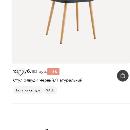
157
185
15
Стул Элвуд-1 Черный/Натуральный
Есть на складе
SALE