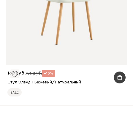
166
185
10
Стул Элвуд-1 Бежевый/Натуральный
SALE