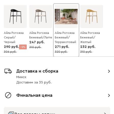
Айла Рогожка
Айла Рогожка
Айла Рогожка
Айла Рогожка
Серый/
Бежевый/Латте
Бежевый/
Бежевый/
Черный
247
Терракотовый
Желтый
290
271
232
310
5
20
306
320
310
15
25
Доставка и сборка
Минск
Доставим
за
35
Финальная цена