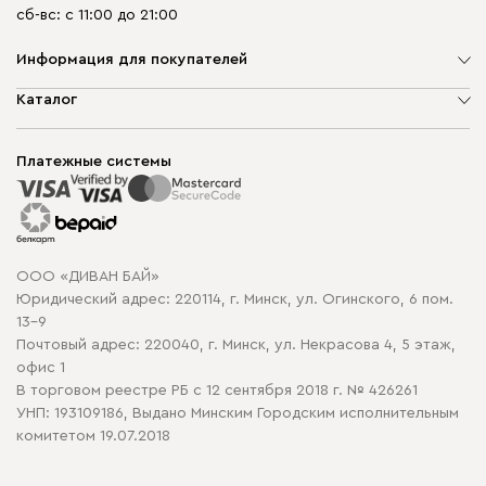
сб-вс: с 11:00 до 21:00
Информация для покупателей
О компании
Каталог
Шоурумы
Мягкая мебель
Доставка и сборка
Корпусная мебель
Платежные системы
Способы оплаты
Распродажа мебели
Рассрочка и кредит
Гарантия
Карта сайта
Договор оферты
ООО «ДИВАН БАЙ»
Политика конфиденциальности
Юридический адрес: 220114, г. Минск, ул. Огинского, 6 пом.
Политика в отношении обработки cookie
13-9
Почтовый адрес: 220040, г. Минск, ул. Некрасова 4, 5 этаж,
офис 1
В торговом реестре РБ с 12 сентября 2018 г. № 426261
УНП: 193109186, Выдано Минским Городским исполнительным
комитетом 19.07.2018