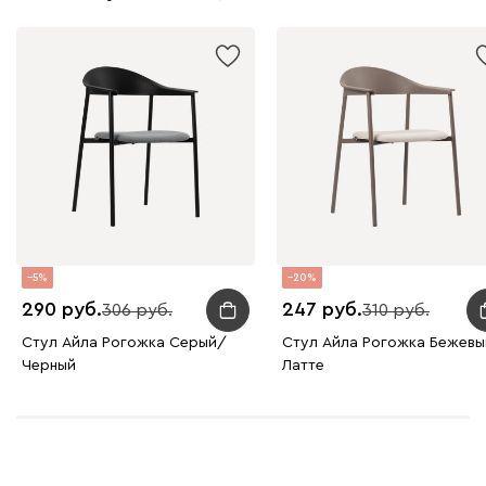
5
20
290
247
306
310
Стул Айла Рогожка Серый/
Стул Айла Рогожка Бежев
Черный
Латте