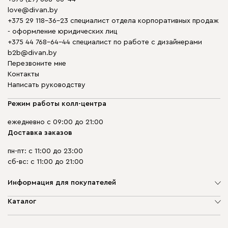
love@divan.by
+375 29 118-36-23 специалист отдела корпоративных продаж
- оформление юридических лиц
+375 44 768-64-44 специалист по работе с дизайнерами
b2b@divan.by
Перезвоните мне
Контакты
Написать руководству
Режим работы колл-центра
ежедневно с 09:00 до 21:00
Доставка заказов
пн-пт: с 11:00 до 23:00
сб-вс: с 11:00 до 21:00
Информация для покупателей
О компании
Каталог
Шоурумы
Мягкая мебель
Доставка и сборка