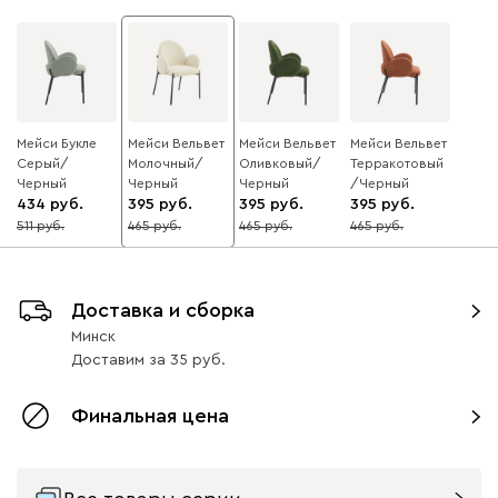
Мейси Букле
Мейси Вельвет
Мейси Вельвет
Мейси Вельвет
Серый/
Молочный/
Оливковый/
Терракотовый
Черный
Черный
Черный
/Черный
434
395
395
395
511
465
465
465
15
15
15
15
Доставка и сборка
Минск
Доставим
за
35
Финальная цена