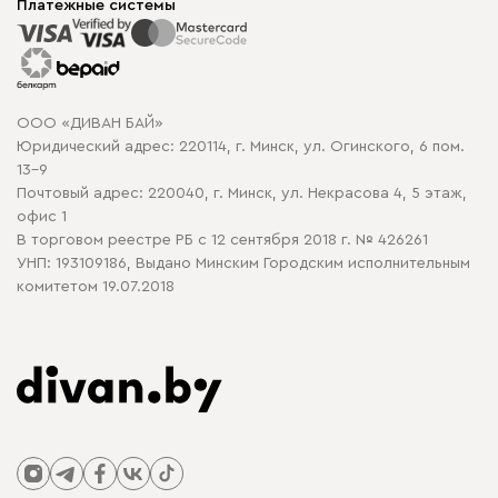
Корпусная мебель
Платежные системы
Способы оплаты
Распродажа мебели
Рассрочка и кредит
Гарантия
Карта сайта
Договор оферты
ООО «ДИВАН БАЙ»
Политика конфиденциальности
Юридический адрес: 220114, г. Минск, ул. Огинского, 6 пом.
Политика в отношении обработки cookie
13-9
Почтовый адрес: 220040, г. Минск, ул. Некрасова 4, 5 этаж,
офис 1
В торговом реестре РБ с 12 сентября 2018 г. № 426261
УНП: 193109186, Выдано Минским Городским исполнительным
комитетом 19.07.2018