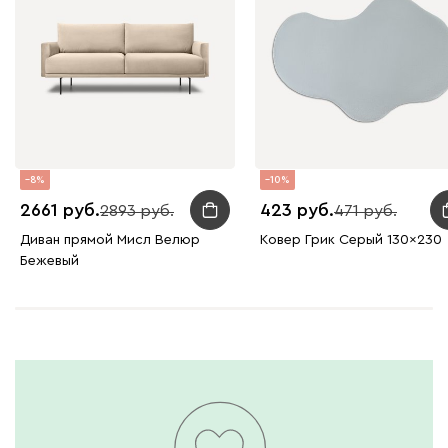
8
10
2661
423
2893
471
Диван прямой Мисл Велюр
Ковер Грик Серый 130x230
Бежевый