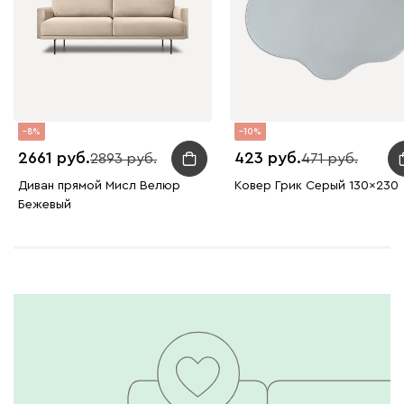
8
10
2661
423
2893
471
Диван прямой Мисл Велюр
Ковер Грик Серый 130x230
Бежевый