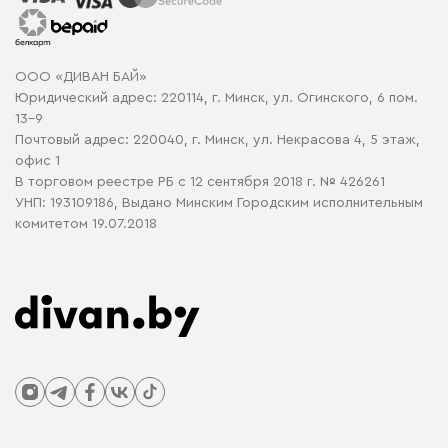
Гарантия
Карта сайта
Договор оферты
ООО «ДИВАН БАЙ»
Политика конфиденциальности
Юридический адрес: 220114, г. Минск, ул. Огинского, 6 пом.
Политика в отношении обработки cookie
13-9
Почтовый адрес: 220040, г. Минск, ул. Некрасова 4, 5 этаж,
офис 1
В торговом реестре РБ с 12 сентября 2018 г. № 426261
УНП: 193109186, Выдано Минским Городским исполнительным
комитетом 19.07.2018