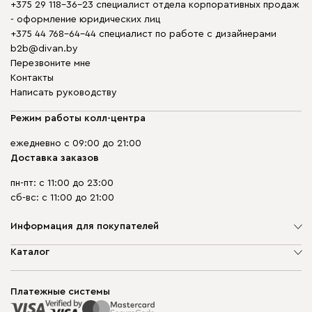
+375 29 118-36-23 специалист отдела корпоративных продаж
- оформление юридических лиц
+375 44 768-64-44 специалист по работе с дизайнерами
b2b@divan.by
Перезвоните мне
Контакты
Написать руководству
Режим работы колл-центра
ежедневно с 09:00 до 21:00
Доставка заказов
пн-пт: с 11:00 до 23:00
сб-вс: с 11:00 до 21:00
Информация для покупателей
О компании
Каталог
Шоурумы
Мягкая мебель
Доставка и сборка
Корпусная мебель
Платежные системы
Способы оплаты
Распродажа мебели
Рассрочка и кредит