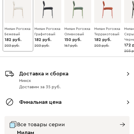
Милам Рогожка
Милам Рогожка
Милам Рогожка
Милам Рогожка
Мила
Бежевый
Графитовый
Оливковый
Терракотовый
Серы
182
182
150
182
Черн
172
203
203
167
203
10
10
10
10
203
15
Доставка и сборка
Минск
Доставим
за
35
Финальная цена
Все товары серии
Милам