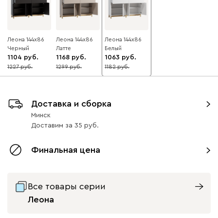
Леона 144x86
Леона 144x86
Леона 144x86
Черный
Латте
Белый
1104
1168
1063
1227
1299
1182
10
10
10
Доставка и сборка
Минск
Доставим
за
35
Финальная цена
Все товары серии
Леона