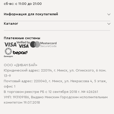
сб-вс: с 11:00 до 21:00
Информация для покупателей
О компании
Каталог
Шоурумы
Мягкая мебель
Доставка и сборка
Корпусная мебель
Платежные системы
Способы оплаты
Распродажа мебели
Рассрочка и кредит
Гарантия
Карта сайта
Договор оферты
ООО «ДИВАН БАЙ»
Политика конфиденциальности
Юридический адрес: 220114, г. Минск, ул. Огинского, 6 пом.
Политика в отношении обработки cookie
13-9
Почтовый адрес: 220040, г. Минск, ул. Некрасова 4, 5 этаж,
офис 1
В торговом реестре РБ с 12 сентября 2018 г. № 426261
УНП: 193109186, Выдано Минским Городским исполнительным
комитетом 19.07.2018