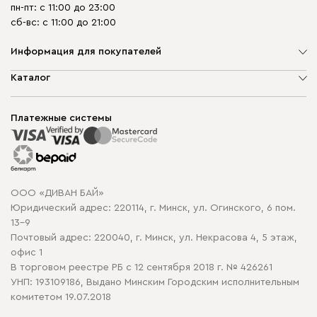
пн-пт: с 11:00 до 23:00
сб-вс: с 11:00 до 21:00
Информация для покупателей
О компании
Каталог
Шоурумы
Мягкая мебель
Доставка и сборка
Корпусная мебель
Платежные системы
Способы оплаты
Распродажа мебели
Рассрочка и кредит
Гарантия
Карта сайта
Договор оферты
ООО «ДИВАН БАЙ»
Политика конфиденциальности
Юридический адрес: 220114, г. Минск, ул. Огинского, 6 пом.
Политика в отношении обработки cookie
13-9
Почтовый адрес: 220040, г. Минск, ул. Некрасова 4, 5 этаж,
офис 1
В торговом реестре РБ с 12 сентября 2018 г. № 426261
УНП: 193109186, Выдано Минским Городским исполнительным
комитетом 19.07.2018