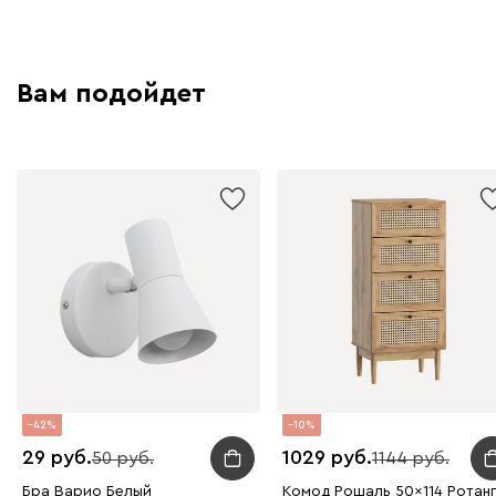
Вам подойдет
42
10
29
1029
50
1144
Бра Варио Белый
Комод Рошаль 50x114 Ротан