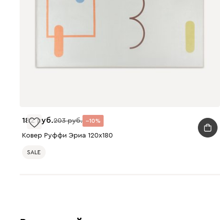
182
203
10
Ковер Руффи Эриа 120x180
SALE