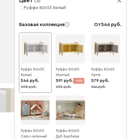
Цвет
(
5
)
Руффи 80x55 Белый
Базовая коллекция
От
546
Руффи 80x55
Руффи 80x55
Руффи 80x55
Белый
Желтый
Латте
546
591
579
10
608
658
644
10
10
Руффи 80x55
Руффи 80x55
Серо-зеленый
Дуб Барбера