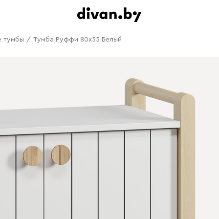
е тумбы
/
Тумба Руффи 80x55 Белый