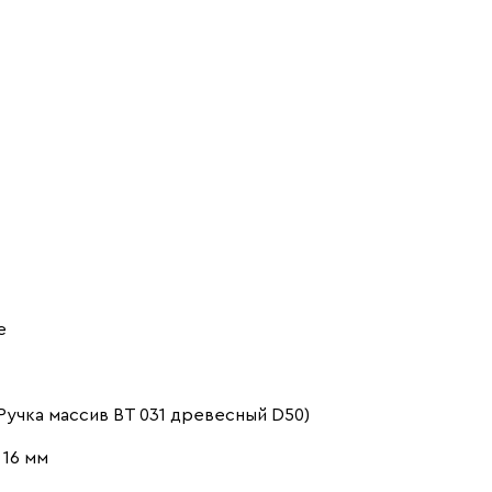
е
учка массив ВТ 031 древесный D50)
16 мм