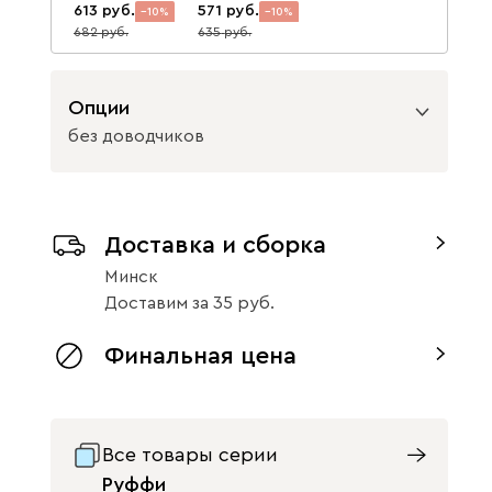
613
571
10
10
682
635
Опции
без доводчиков
Вид петель
Доставка и сборка
с доводчиками
без доводчиков
Минск
Доставим
за
35
Финальная цена
Все товары серии
Руффи