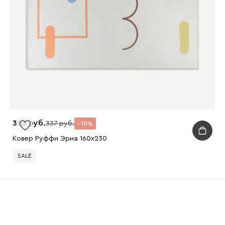
303
337
10
Ковер Руффи Эриа 160x230
SALE