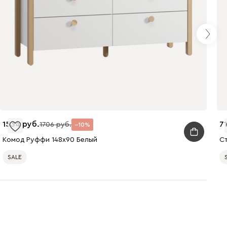
1534
7
1706
10
Комод Руффи 148x90 Белый
С
SALE