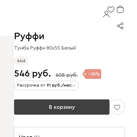
Руффи
Тумба Руффи 80x55 Белый
SALE
546
10
608
Рассрочка от
91
/мес.
В корзину