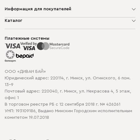
Информация для покупателей
О компании
Каталог
Шоурумы
Мягкая мебель
Доставка и сборка
Корпусная мебель
Платежные системы
Способы оплаты
Распродажа мебели
Рассрочка и кредит
Гарантия
Карта сайта
Договор оферты
ООО «ДИВАН БАЙ»
Политика конфиденциальности
Юридический адрес: 220114, г. Минск, ул. Огинского, 6 пом.
Политика в отношении обработки cookie
13-9
Почтовый адрес: 220040, г. Минск, ул. Некрасова 4, 5 этаж,
офис 1
В торговом реестре РБ с 12 сентября 2018 г. № 426261
УНП: 193109186, Выдано Минским Городским исполнительным
комитетом 19.07.2018