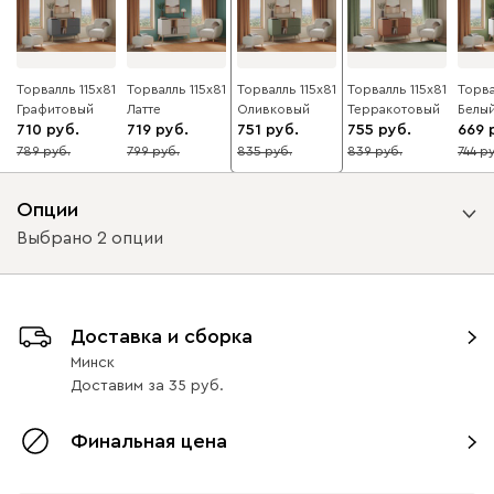
Торвалль 115x81
Торвалль 115x81
Торвалль 115x81
Торвалль 115x81
Торва
Графитовый
Латте
Оливковый
Терракотовый
Белы
710
719
751
755
669
789
799
835
839
744
10
10
10
10
10
Опции
Выбрано 2 опции
Вид петель
Доставка и сборка
без доводчиков
с доводчиками
Минск
Доставим
за
35
Вид направляющих
Финальная цена
с доводчиками
без доводчиков