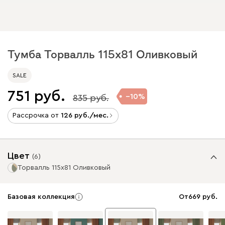
Тумба Торвалль 115x81 Оливковый
SALE
751
10
835
Рассрочка от
126
/мес.
Цвет
(
6
)
Торвалль 115x81 Оливковый
Базовая коллекция
От
669