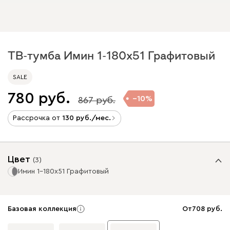
ТВ-тумба Имин 1-180x51 Графитовый
SALE
780
10
867
Рассрочка от
130
/мес.
Цвет
(
3
)
Имин 1-180x51 Графитовый
Базовая коллекция
От
708