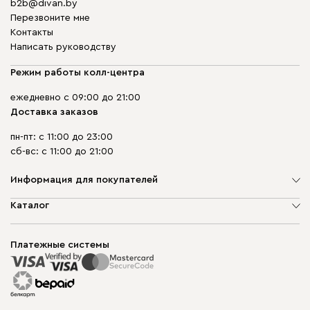
b2b@divan.by
Перезвоните мне
Контакты
Написать руководству
Режим работы колл-центра
ежедневно с 09:00 до 21:00
Доставка заказов
пн-пт: с 11:00 до 23:00
сб-вс: с 11:00 до 21:00
Информация для покупателей
О компании
Каталог
Шоурумы
Мягкая мебель
Доставка и сборка
Корпусная мебель
Платежные системы
Способы оплаты
Распродажа мебели
Рассрочка и кредит
Гарантия
Карта сайта
Договор оферты