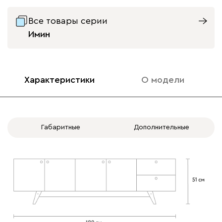
Вариант исполнения
Все товары серии
ящики справа
ящики слева
Имин
Характеристики
О модели
Габаритные
Дополнительные