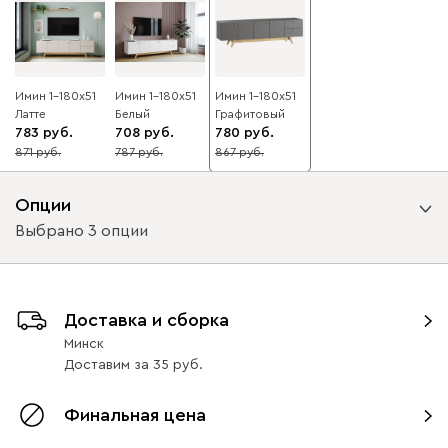
Имин 1-180x51
Имин 1-180x51
Имин 1-180x51
Латте
Белый
Графитовый
783
708
780
871
787
867
10
10
10
Опции
Выбрано 3 опции
Вид направляющих
Доставка и сборка
без доводчиков
с доводчиками
Минск
Доставим
за
35
Вид петель
Финальная цена
с доводчиками
без доводчиков