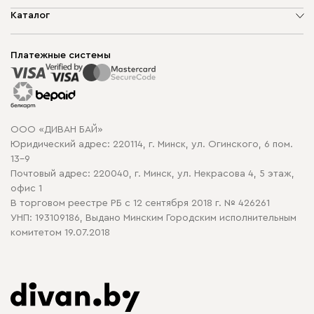
О компании
Каталог
Шоурумы
Мягкая мебель
Доставка и сборка
Корпусная мебель
Платежные системы
Способы оплаты
Распродажа мебели
Рассрочка и кредит
Гарантия
Карта сайта
Договор оферты
ООО «ДИВАН БАЙ»
Политика конфиденциальности
Юридический адрес: 220114, г. Минск, ул. Огинского, 6 пом.
Политика в отношении обработки cookie
13-9
Почтовый адрес: 220040, г. Минск, ул. Некрасова 4, 5 этаж,
офис 1
В торговом реестре РБ с 12 сентября 2018 г. № 426261
УНП: 193109186, Выдано Минским Городским исполнительным
комитетом 19.07.2018