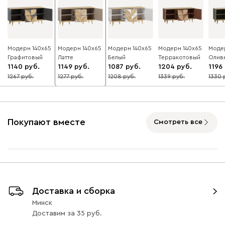
Модерн 140x65
Модерн 140x65
Модерн 140x65
Модерн 140x65
Моде
Графитовый
Латте
Белый
Терракотовый
Олив
1140
1149
1087
1204
1196
1267
1277
1208
1339
1330
10
10
10
10
10
Покупают вместе
Смотреть все
Доставка и сборка
Минск
Доставим
за
35