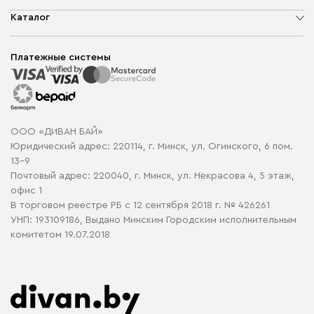
О компании
Каталог
Шоурумы
Мягкая мебель
Доставка и сборка
Корпусная мебель
Платежные системы
Способы оплаты
Распродажа мебели
Рассрочка и кредит
Гарантия
Карта сайта
Договор оферты
ООО «ДИВАН БАЙ»
Политика конфиденциальности
Юридический адрес: 220114, г. Минск, ул. Огинского, 6 пом.
Политика в отношении обработки cookie
13-9
Почтовый адрес: 220040, г. Минск, ул. Некрасова 4, 5 этаж,
офис 1
В торговом реестре РБ с 12 сентября 2018 г. № 426261
УНП: 193109186, Выдано Минским Городским исполнительным
комитетом 19.07.2018