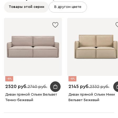
Товары этой серии
В другом цвете
Винтер
1861
Виридис
Клэй
Мустард
Оранж
пион
Букле
2204
8
8
2520
2145
2740
2332
Диван прямой Ольен Вельвет
Диван прямой Ольен Мини
Вайт
Латте
Терра
Темно-бежевый
Вельвет Бежевый
Альтеа
2204