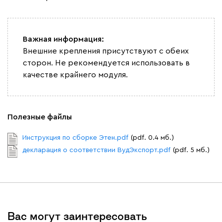
Жёлтый
Песочный
Розовый
Светло-серый
Серы
Важная информация:
Внешние крепления присутствуют с обеих
Ланза
1691
сторон. Не рекомендуется использовать в
качестве крайнего модуля.
Полезные файлы
Бежевый
Вишневый
Голубой
Графит
Зеле
Инструкция по сборке Этен.pdf
(pdf. 0.4 мб.)
Кларинс
1861
декларация о соответствии ВудЭкспорт.pdf
(pdf. 5 мб.)
Вас могут заинтересовать
100
130
690
695
792