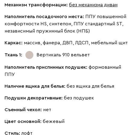
Механизм трансформации:
без механизма диван
Наполнитель посадочного места:
ППУ повышенной
комфортности HS, синтепон, ППУ стандартный ST,
независимый пружинный блок (НПБ)
020
120
236
240
310
Каркас:
массив, фанера, ДВП, ЛДСП, мебельный щит
Геста
1691
Ткань 1:
Вертикаль 910
вельвет
Наполнитель приспинных подушек:
формованный
ППУ
Наличие ящика для белья:
без ящика для белья
Бежевый
Изумруд
Марсала
Молочный
Мята
Подушки декоративные:
без подушек
Мола
1691
Съемный чехол:
нет
Цвет основной:
бежевый
Стиль:
лофт