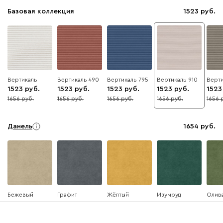
Базовая коллекция
1523
Вертикаль
Вертикаль 490
Вертикаль 795
Вертикаль 910
Верти
1523
1523
1523
1523
1523
1656
1656
1656
1656
1656
8
8
8
8
8
Данель
1654
Бежевый
Графит
Жёлтый
Изумруд
Олив