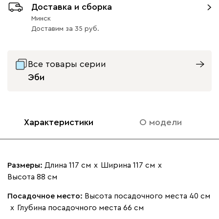
Доставка и сборка
Ультра
1654
Минск
Доставим
за
35
Все товары серии
Айвори (Ivory)
Горчичный
Дымчатый
Коралловый
Минт 
Эби
(Mustard)
(Smoke)
(Coral)
Бентори
1654
Характеристики
О модели
Размеры:
Длина 117 см
х
Ширина 117 см
х
Высота 88 см
Бежевый
Графит
Кофе
Олива
Песо
Посадочное место:
Высота посадочного места 40 см
Онли
1654
х
Глубина посадочного места 66 см