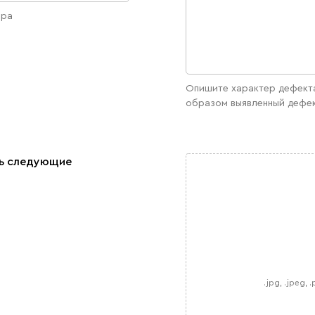
ара
Опишите характер дефекта
образом выявленный дефек
ь следующие
.jpg, .jpeg, 