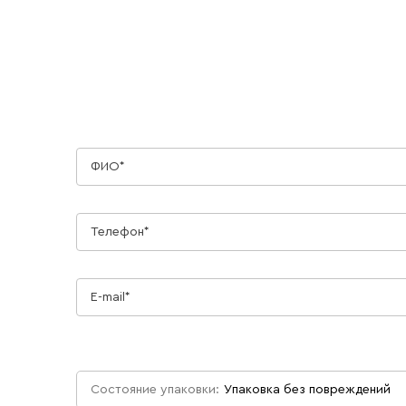
ФИО*
Телефон*
E-mail*
Состояние упаковки:
Состояние упаковки:
Упаковка без повреждений
Упаковка без повреждений