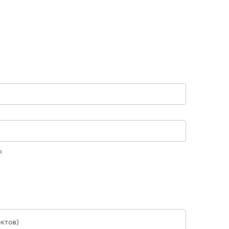
я
ктов)