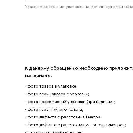
Укажите состояние упаковки на момент приемки тов
Упаковка без повреждений
Упаковка повреждена
К данному обращению необходимо приложит
материалы:
- фото товара в упаковке;
- фото всех наклеек с упаковки;
- фото повреждений упаковки (при наличии);
- фото гарантийного талона;
- фото дефекта с расстояния 1 метра;
- фото дефекта с расстояния 20-30 сантиметров;
- видео распаковки изделия;