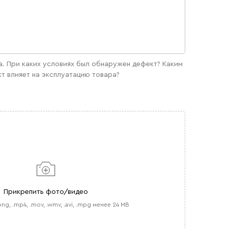
. При каких условиях был обнаружен дефект? Каким
т влияет на эксплуатацию товара?
Прикрепить фото/видео
.png, .mp4, .mov, .wmv, .avi, .mpg менее 24 MB