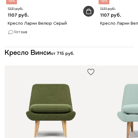
10
10
1231
1231
1107
1107
Кресло Ларни Велюр Серый
Кресло Ларни Ве
1
отзыв
Кресло Винси
от
715