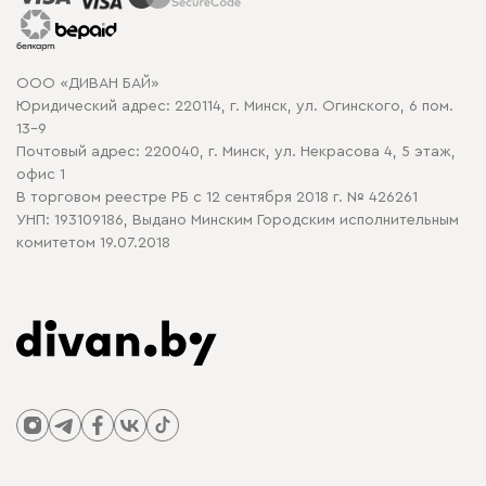
Гарантия
Карта сайта
Договор оферты
ООО «ДИВАН БАЙ»
Политика конфиденциальности
Юридический адрес: 220114, г. Минск, ул. Огинского, 6 пом.
Политика в отношении обработки cookie
13-9
Почтовый адрес: 220040, г. Минск, ул. Некрасова 4, 5 этаж,
офис 1
В торговом реестре РБ с 12 сентября 2018 г. № 426261
УНП: 193109186, Выдано Минским Городским исполнительным
комитетом 19.07.2018