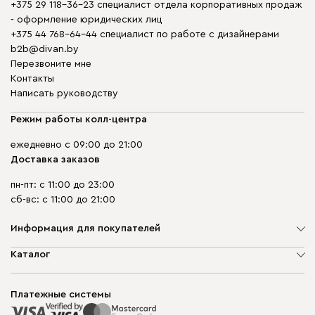
+375 29 118-36-23 специалист отдела корпоративных продаж
- оформление юридических лиц
+375 44 768-64-44 специалист по работе с дизайнерами
b2b@divan.by
Перезвоните мне
Контакты
Написать руководству
Режим работы колл-центра
ежедневно с 09:00 до 21:00
Доставка заказов
пн-пт: с 11:00 до 23:00
сб-вс: с 11:00 до 21:00
Информация для покупателей
О компании
Каталог
Шоурумы
Мягкая мебель
Доставка и сборка
Корпусная мебель
Платежные системы
Способы оплаты
Распродажа мебели
Рассрочка и кредит