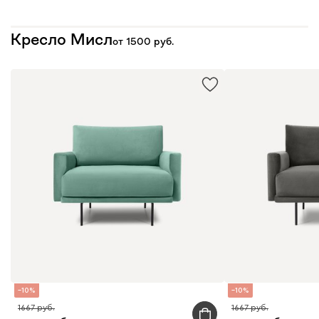
Кресло Мисл
от
1500
10
10
1667
1667