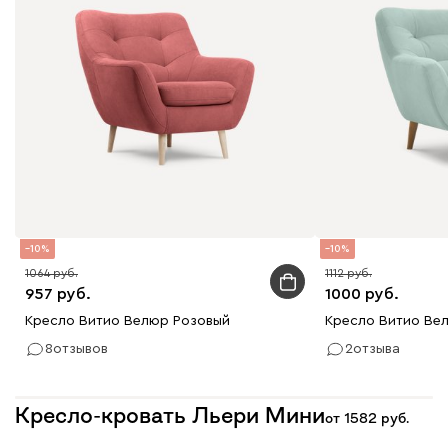
10
10
1064
1112
957
1000
Кресло Витио Велюр Розовый
Кресло Витио Вел
8
отзывов
2
отзыва
Кресло-кровать Льери Мини
от
1582