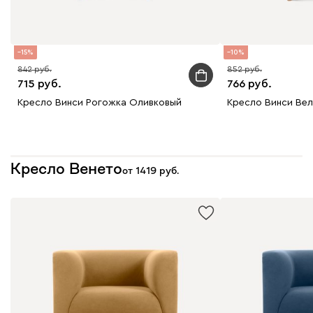
15
10
842
852
715
766
Кресло Винси Рогожка Оливковый
Кресло Винси Вел
Кресло Венето
от
1419