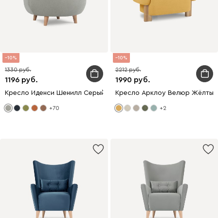
10
10
1330
2212
1196
1990
Кресло Иденси Шенилл Серый
Кресло Арклоу Велюр Жёлтый
+70
+2