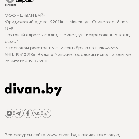
Карта сайта
Договор оферты
ООО «ДИВАН БАЙ»
Политика конфиденциальности
Юридический адрес: 220114, г. Минск, ул. Огинского, 6 пом.
Политика в отношении обработки cookie
13-9
Почтовый адрес: 220040, г. Минск, ул. Некрасова 4, 5 этаж,
офис 1
В торговом реестре РБ с 12 сентября 2018 г. № 426261
УНП: 193109186, Выдано Минским Городским исполнительным
комитетом 19.07.2018
Все ресурсы сайта www.divan.by, включая текстовую,