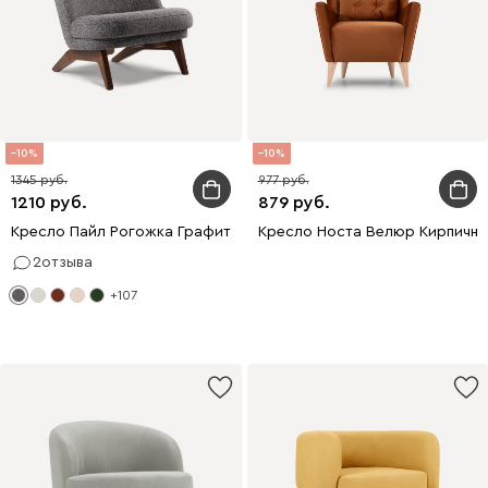
10
10
1345
977
1210
879
Кресло Пайл Рогожка Графитовый
Кресло Носта Велюр Кирпичны
2
отзыва
+107