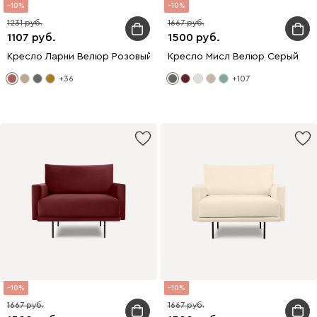
10
10
1231
1667
1107
1500
Кресло Ларни Велюр Розовый
Кресло Мисл Велюр Серый
+36
+107
10
10
1667
1667