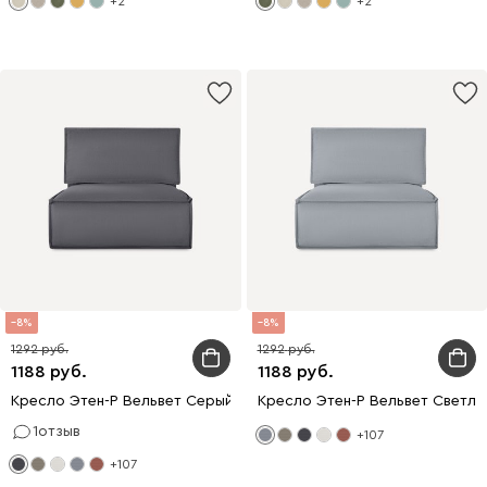
+2
+2
8
8
1292
1292
1188
1188
Кресло Этен-Р Вельвет Серый
Кресло Этен-Р Вельвет Светл
1
отзыв
+107
+107