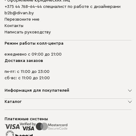
- оформление юридических лиц
+375 44 768-64-44 специалист по работе с дизайнерами
b2b@divan.by
Перезвоните мне
Контакты
Написать руководству
Режим работы колл-центра
ежедневно с 09:00 до 21:00
Доставка заказов
пн-пт: с 11:00 до 23:00
сб-вс: с 11:00 до 21:00
Информация для покупателей
О компании
Каталог
Шоурумы
Мягкая мебель
Доставка и сборка
Корпусная мебель
Платежные системы
Способы оплаты
Распродажа мебели
Рассрочка и кредит
Гарантия