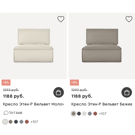
8
8
1292
1292
1188
1188
Кресло Этен-Р Вельвет Молочный
Кресло Этен-Р Вельвет Бежев
1
отзыв
+107
+107