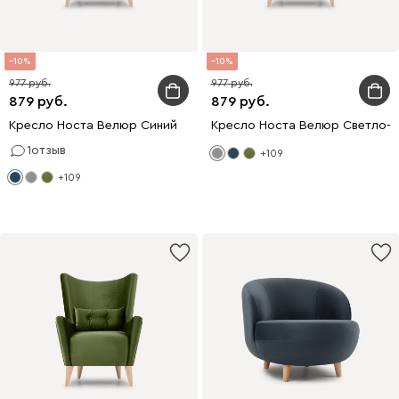
10
10
977
977
879
879
Кресло Носта Велюр Синий
Кресло Носта Велюр Светло-
1
отзыв
+109
+109