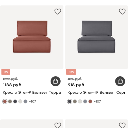
8
18
1292
1120
1188
918
Кресло Этен-Р Вельвет Терракотовый
Кресло Этен-НР Вельвет Серы
+107
+107