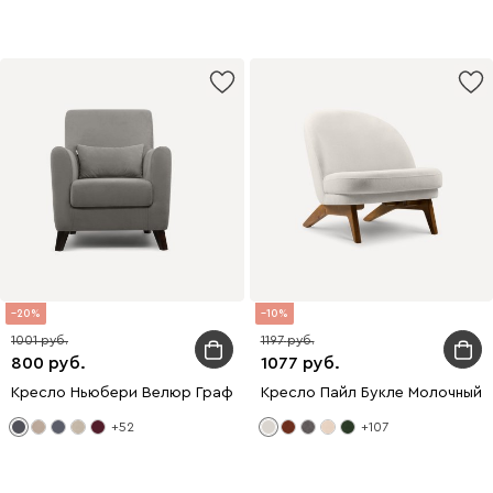
20
10
1001
1197
800
1077
Кресло Ньюбери Велюр Графитовый
Кресло Пайл Букле Молочный
+52
+107