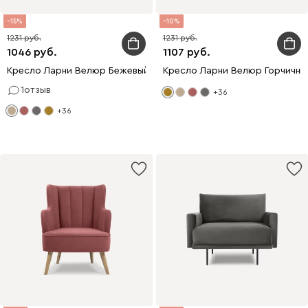
15
10
1231
1231
1046
1107
Кресло Ларни Велюр Бежевый
Кресло Ларни Велюр Горчичны
1
отзыв
+36
+36