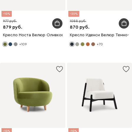
10
20
977
1088
879
870
Кресло Носта Велюр Оливковый
Кресло Иденси Велюр Темно-с
+109
+70
10
10