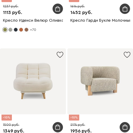
1237
1614
1113
1452
Кресло Иденси Велюр Оливковый
Кресло Гарди Букле Молочный
+70
10
10
1500
2174
1349
1956