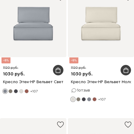
8
8
1120
1120
1030
1030
Кресло Этен-НР Вельвет Светло-серый
Кресло Этен-НР Вельвет Моло
1
отзыв
+107
+107