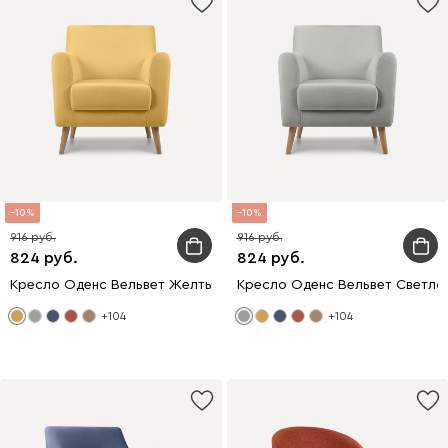
10
10
916
916
824
824
Кресло Оденс Вельвет Желтый
Кресло Оденс Вельвет Светло
+104
+104