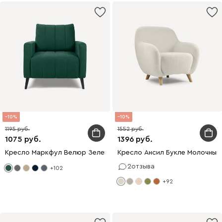
10
10
1195
1552
1075
1396
Кресло Маркфул Велюр Зеленый
Кресло Ансил Букле Молочный
2
отзыва
+102
+92