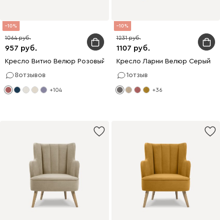
10
10
1064
1231
957
1107
Кресло Витио Велюр Розовый
Кресло Ларни Велюр Серый
8
отзывов
1
отзыв
+104
+36