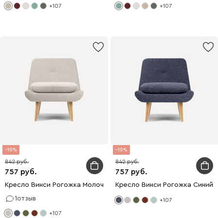
+107
+107
10
10
842
842
757
757
Кресло Винси Рогожка Молочный
Кресло Винси Рогожка Синий
1
отзыв
+107
+107