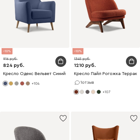
10
10
916
1345
824
1210
Кресло Оденс Вельвет Синий
Кресло Пайл Рогожка Террак
1
отзыв
+104
+107