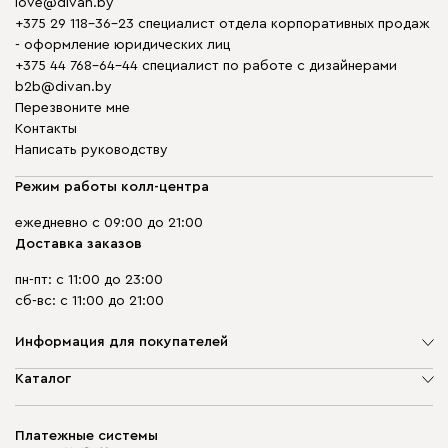
love@divan.by
+375 29 118-36-23 специалист отдела корпоративных продаж
- оформление юридических лиц
+375 44 768-64-44 специалист по работе с дизайнерами
b2b@divan.by
Перезвоните мне
Контакты
Написать руководству
Режим работы колл-центра
ежедневно с 09:00 до 21:00
Доставка заказов
пн-пт: с 11:00 до 23:00
сб-вс: с 11:00 до 21:00
Информация для покупателей
О компании
Каталог
Шоурумы
Мягкая мебель
Доставка и сборка
Корпусная мебель
Платежные системы
Способы оплаты