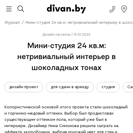
Журнал
/
Мини-студия 24 кв.м: нетривиальный интерьер в шок
Дизайн-проекты
|
15.10.2025
Мини-студия 24 кв.м:
нетривиальный интерьер в
шоколадных тонах
дизайн-проект
для сдачи в аренду
студия
Са
Колористической основой этого проекта стали шоколадный
и горчично-медовый оттенки. Выбор был продиктован
существующим оттенком пола, который уже был в
интерьере. Дизайнер Нина Симонова решила сыграть на
эффекте «коробочки», выбрав похожий цвет для стен и