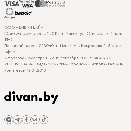
Распродажа мебели
Рассрочка и кредит
Гарантия
Карта сайта
Договор оферты
ООО «ДИВАН БАЙ»
Политика конфиденциальности
Юридический адрес: 220114, г. Минск, ул. Огинского, 6 пом.
Политика в отношении обработки cookie
13-9
Почтовый адрес: 220040, г. Минск, ул. Некрасова 4, 5 этаж,
офис 1
В торговом реестре РБ с 12 сентября 2018 г. № 426261
УНП: 193109186, Выдано Минским Городским исполнительным
комитетом 19.07.2018