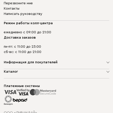
Перезвоните мне
Контакты
Написать руководству
Режим работы колл-центра
ежедневно с 09:00 до 21:00
Доставка заказов
пн-пт: с 11:00 до 23:00
сб-вс: с 11:00 до 21:00
Информация для покупателей
О компании
Каталог
Шоурумы
Мягкая мебель
Доставка и сборка
Корпусная мебель
Платежные системы
Способы оплаты
Распродажа мебели
Рассрочка и кредит
Гарантия
Карта сайта
Договор оферты
ООО «ДИВАН БАЙ»