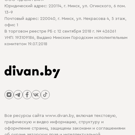
Политика конфиденциальности
Юридический адрес: 220114, г. Минск, ул. Огинского, 6 пом.
Политика в отношении обработки cookie
13-9
Почтовый адрес: 220040, г. Минск, ул. Некрасова 4, 5 этаж,
офис 1
В торговом реестре РБ с 12 сентября 2018 г. № 426261
УНП: 193109186, Выдано Минским Городским исполнительным
комитетом 19.07.2018
Все ресурсы сайта www.divan.by, включая текстовую,
графическую и видео информацию, структуру и
оформление страниц, защищены законами и соглашениями
об охране авторских прав и интеллектуальной