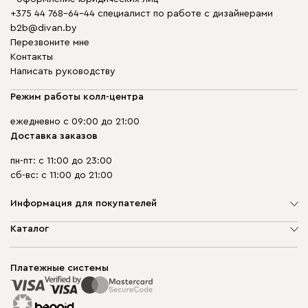
+375 44 768-64-44 специалист по работе с дизайнерами
b2b@divan.by
Перезвоните мне
Контакты
Написать руководству
Режим работы колл-центра
ежедневно с 09:00 до 21:00
Доставка заказов
пн-пт: с 11:00 до 23:00
сб-вс: с 11:00 до 21:00
Информация для покупателей
О компании
Каталог
Шоурумы
Мягкая мебель
Доставка и сборка
Корпусная мебель
Платежные системы
Способы оплаты
Распродажа мебели
Рассрочка и кредит
Гарантия