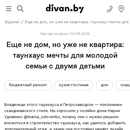
Журнал
/
Еще не дом, но уже не квартира: таунхаус мечты для
Рум-тур по дому
|
06.05.2022
Еще не дом, но уже не квартира:
таунхаус мечты для молодой
семьи с двумя детьми
бюджетный ремонт
кухня-гостиная
дом
скан
Владельцы этого таунхауса в Петрозаводске — поклонники
скандинавского стиля. Мы спросили у хозяйки дома Марии
Удовенко
@mariia_udovenko
, почему они с мужем решили
вложиться в строительство таунхауса, как удалось добавить
дополнительный этаж, и зачем она постоянно меняет дизайн