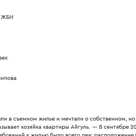
н ЖБИ
век
рипова
и в съемном жилье и мечтали о собственном, но 
ывает хозяйка квартиры Айгуль. — В сентябре 20
ебований к жилью было всего два: расположение