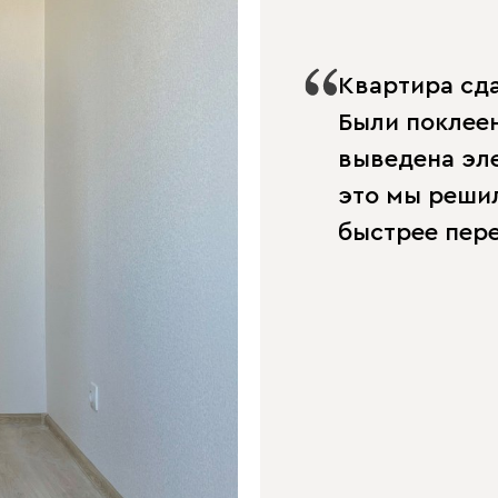
Квартира сда
Были поклеен
выведена эле
это мы решил
быстрее пере