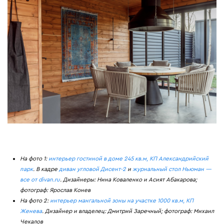
На фото 1:
интерьер гостиной в доме 245 кв.м, КП Александрийский
парк
. В кадре
диван угловой Дисент-2
и
журнальный стол Ньюман —
все от divan.ru
. Дизайнеры: Нина Коваленко и Асият Абакарова;
фотограф: Ярослав Конев
На фото 2:
интерьер мангальной зоны на участке 1000 кв.м, КП
Женева
. Дизайнер и владелец: Дмитрий Заречный; фотограф: Михаил
Чекалов