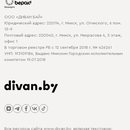
Гарантия
Карта сайта
Договор оферты
ООО «ДИВАН БАЙ»
Политика конфиденциальности
Юридический адрес: 220114, г. Минск, ул. Огинского, 6 пом.
Политика в отношении обработки cookie
13-9
Почтовый адрес: 220040, г. Минск, ул. Некрасова 4, 5 этаж,
офис 1
В торговом реестре РБ с 12 сентября 2018 г. № 426261
УНП: 193109186, Выдано Минским Городским исполнительным
комитетом 19.07.2018
Все ресурсы сайта www.divan.by, включая текстовую,