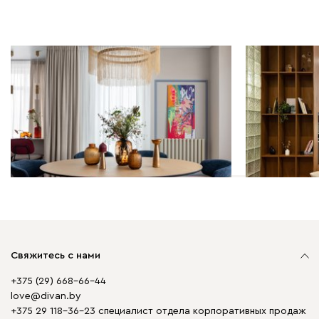
Дизайн-проекты | 14.06.2026
Дизайн-проек
Квартира 80 кв.м для блогера
Игра контра
и бизнесмена: эклектика,
эклектика 
искусство и много цвета
акценты
Свяжитесь с нами
+375 (29) 668-66-44
love@divan.by
+375 29 118-36-23 специалист отдела корпоративных продаж