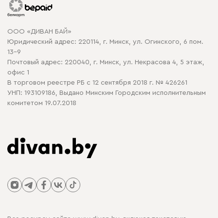
Гарантия
Карта сайта
Договор оферты
ООО «ДИВАН БАЙ»
Политика конфиденциальности
Юридический адрес: 220114, г. Минск, ул. Огинского, 6 пом.
Политика в отношении обработки cookie
13-9
Почтовый адрес: 220040, г. Минск, ул. Некрасова 4, 5 этаж,
офис 1
В торговом реестре РБ с 12 сентября 2018 г. № 426261
УНП: 193109186, Выдано Минским Городским исполнительным
комитетом 19.07.2018