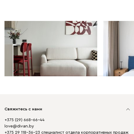
Дизайн-проекты | 04.08.2026
Дизайн-проек
38 кв.м: современная
49 кв.м: ск
классика с бордовыми
минимализм
акцентами
акцентами
Свяжитесь с нами
+375 (29) 668-66-44
love@divan.by
+375 29 118-36-23 специалист отдела корпоративных продаж