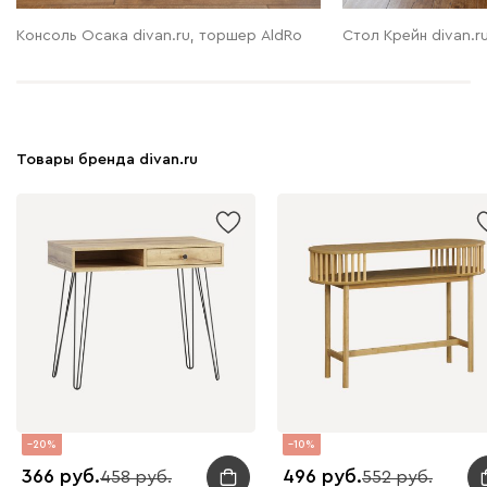
Консоль Осака divan.ru, торшер AldRo
Стол Крейн divan.r
Товары бренда divan.ru
20
10
366
496
458
552