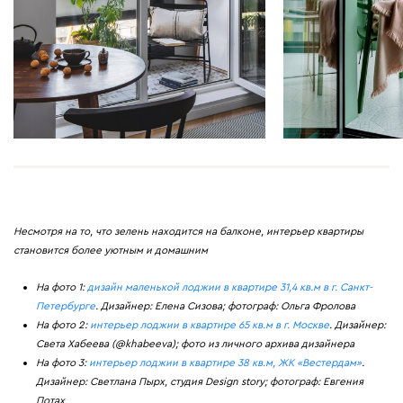
Несмотря на то, что зелень находится на балконе, интерьер квартиры
становится более уютным и домашним
На фото 1:
дизайн маленькой лоджии в квартире 31,4 кв.м в г. Санкт-
Петербурге
. Дизайнер: Елена Сизова; фотограф: Ольга Фролова
На фото 2:
интерьер лоджии в квартире 65 кв.м в г. Москве
. Дизайнер:
Света Хабеева (@khabeeva); фото из личного архива дизайнера
На фото 3:
интерьер лоджии в квартире 38 кв.м, ЖК «Вестердам»
.
Дизайнер: Светлана Пырх, студия Design story; фотограф: Евгения
Потах