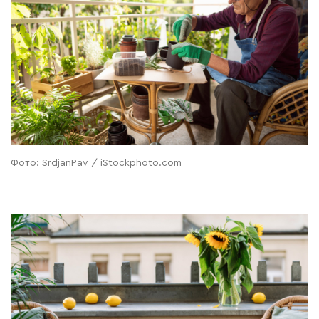
Фото: SrdjanPav / iStockphoto.com