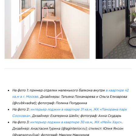
На фото 1: пример отделки маленького балкона внутри
в квартире 42
кв.м в г. Москве
. Дизайнеры: Татьяна Понамарева и Ольга Елизарова
(@cubkvadrat); фотограф: Полина Полудкина
На фото 2:
интерьер лоджии в квартире 31 кв.м, ЖК «Панорама парк
Сосновка»
. Дизайнер: Екатерина Шейн; фотограф: Анна Скударь
На фото 3:
интерьер лоджии в квартире 30 кв.м, ЖК «Мейн Хаус»
.
Дизайнер: Анастасия Гурина (@aginterior.ru); стилист: Юлия Янсон
(@yansonyuliya); фотограф: Максим Максимов