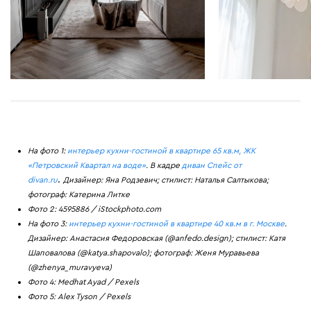
На фото 1:
интерьер кухни-гостиной в квартире 65 кв.м, ЖК
«Петровский Квартал на воде»
. В кадре
диван Спейс от
.
divan.ru
Дизайнер: Яна Родзевич; стилист: Наталья Салтыкова;
фотограф: Катерина Литке
Фото 2: 4595886 / iStockphoto.com
На фото 3:
интерьер кухни-гостиной в квартире 40 кв.м в г. Москве
.
Дизайнер: Анастасия Федоровская (@anfedo.design); стилист: Катя
Шаповалова (@katya.shapovalo); фотограф: Женя Муравьева
(@zhenya_muravyeva)
Фото 4: Medhat Ayad / Pexels
Фото 5: Alex Tyson / Pexels