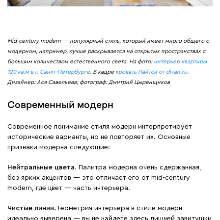
Mid-century modern — популярный стиль, который имеет много общего с
модерном, например, лучше раскрывается на открытых пространствах с
большим количеством естественного света. На фото:
интерьер квартиры
120 кв.м в г. Санкт-Петербурге
. В кадре
кровать Лайтси от divan.ru
.
Дизайнер: Ася Савельева; фотограф: Дмитрий Цыренщиков
Современный модерн
Современное понимание стиля модерн интерпретирует
исторические варианты, но не повторяет их. Основные
признаки модерна следующие:
Нейтральные цвета
. Палитра модерна очень сдержанная,
без ярких акцентов — это отличает его от mid-century
modern, где цвет — часть интерьера.
Чистые линии.
Геометрия интерьера в стиле модерн
идеально выверена — вы не найдете здесь лишней завитушки