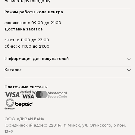
Написать руководству
Режим работы колл-центра
ежедневно с 09:00 до 21:00
Доставка заказов
пн-пт: с 11:00 до 23:00
сб-вс: с 11:00 до 21:00
Информация для покупателей
О компании
Каталог
Шоурумы
Мягкая мебель
Доставка и сборка
Корпусная мебель
Платежные системы
Способы оплаты
Распродажа мебели
Рассрочка и кредит
Гарантия
Карта сайта
Договор оферты
ООО «ДИВАН БАЙ»
Политика конфиденциальности
Юридический адрес: 220114, г. Минск, ул. Огинского, 6 пом.
Политика в отношении обработки cookie
13-9