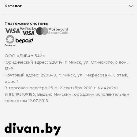
О компании
Каталог
Шоурумы
Мягкая мебель
Доставка и сборка
Корпусная мебель
Платежные системы
Способы оплаты
Распродажа мебели
Рассрочка и кредит
Гарантия
Карта сайта
Договор оферты
ООО «ДИВАН БАЙ»
Политика конфиденциальности
Юридический адрес: 220114, г. Минск, ул. Огинского, 6 пом.
Политика в отношении обработки cookie
13-9
Почтовый адрес: 220040, г. Минск, ул. Некрасова 4, 5 этаж,
офис 1
В торговом реестре РБ с 12 сентября 2018 г. № 426261
УНП: 193109186, Выдано Минским Городским исполнительным
комитетом 19.07.2018