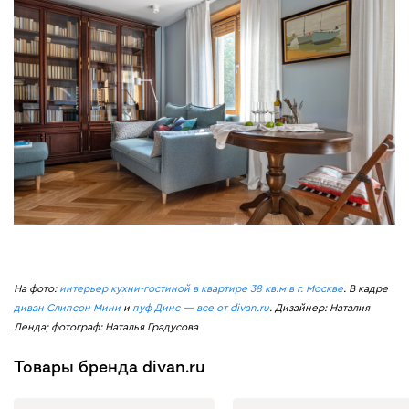
На фото:
интерьер кухни-гостиной в квартире 38 кв.м в г. Москве
. В кадре
диван Слипсон Мини
и
пуф Динс — все от divan.ru
. Дизайнер: Наталия
Ленда; фотограф: Наталья Градусова
Товары бренда divan.ru