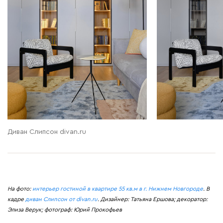
Диван Слипсон divan.ru
На фото:
интерьер гостиной в квартире 55 кв.м в г. Нижнем Новгороде
. В
кадре
диван Слипсон от divan.ru
. Дизайнер: Татьяна Ершова; декоратор:
Элиза Верук; фотограф: Юрий Прокофьев