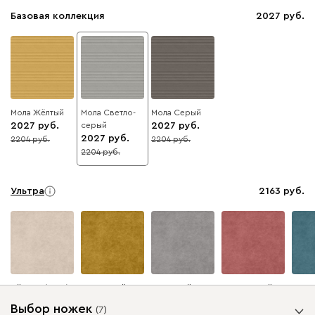
Базовая коллекция
2027
Мола Жёлтый
Мола Светло-
Мола Серый
2027
серый
2027
2027
2204
2204
8
8
2204
8
Ультра
2163
Айвори (Ivory)
Горчичный
Дымчатый
Коралловый
Минт 
(Mustard)
(Smoke)
(Coral)
Выбор ножек
(
7
)