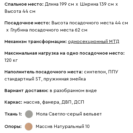
Спальное место:
Длина 199 см
х
Ширина 139 см
х
Высота 44 см
Вайт
Латте
Терра
Посадочное место:
Высота посадочного места 44 см
х
Глубина посадочного места 62 см
Альтеа
2760
Механизм трансформации:
односекционный МТД
Максимальная нагрузка на одно посадочное место:
120 кг
Наполнитель посадочного места:
синтепон, ППУ
Бежевый
Графит
Молочный
Серый
стандартный ST, пружинная змейка
Дарте
3134
Вариант доставки:
в разобранном виде
Каркас:
массив, фанера, ДВП, ДСП
Ткань 1:
Мола Светло-серый
вельвет
Опоры:
Массив Натуральный 10
Графит
Серый
Терракота
Тёмно-синий