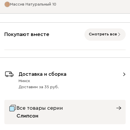
Массив Натуральный 10
Бентори
2163
Опоры
Покупают вместе
Смотреть все
Бежевый
Графит
Кофе
Олива
Песо
Онли
2163
Бордовый
Велюр (массив)
Массив Графит 10
Доставка и сборка
(массив)
35
35
Минск
35
Доставим
за
35
020
120
236
240
310
Все товары серии
Слипсон
Кларинс
2385