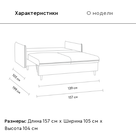
Характеристики
О модели
100
130
690
695
792
Винтер
2385
Виридис
Клэй
Мустард
Оранж
пион
Букле
2760
Размеры:
Длина 157 см
х
Ширина 105 см
х
Высота 104 см