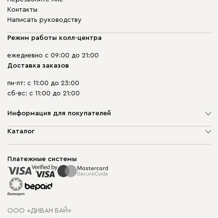
Контакты
Написать руководству
Режим работы колл-центра
ежедневно с 09:00 до 21:00
Доставка заказов
пн-пт: с 11:00 до 23:00
сб-вс: с 11:00 до 21:00
Информация для покупателей
О компании
Каталог
Шоурумы
Мягкая мебель
Доставка и сборка
Корпусная мебель
Платежные системы
Способы оплаты
Распродажа мебели
Рассрочка и кредит
Гарантия
Карта сайта
Договор оферты
ООО «ДИВАН БАЙ»
Политика конфиденциальности