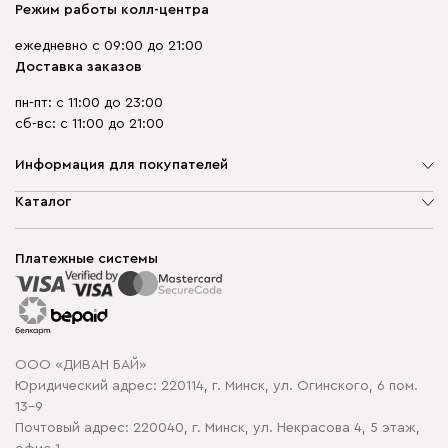
Режим работы колл-центра
ежедневно с 09:00 до 21:00
Доставка заказов
пн-пт: с 11:00 до 23:00
сб-вс: с 11:00 до 21:00
Информация для покупателей
О компании
Каталог
Шоурумы
Мягкая мебель
Доставка и сборка
Корпусная мебель
Платежные системы
Способы оплаты
Распродажа мебели
Рассрочка и кредит
Гарантия
Карта сайта
Договор оферты
ООО «ДИВАН БАЙ»
Политика конфиденциальности
Юридический адрес: 220114, г. Минск, ул. Огинского, 6 пом.
Политика в отношении обработки cookie
13-9
Почтовый адрес: 220040, г. Минск, ул. Некрасова 4, 5 этаж,