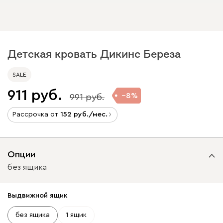
Детская кровать Дикинс Береза
SALE
911
8
991
Рассрочка от
152
/мес.
Опции
без ящика
Выдвижной ящик
без ящика
1 ящик