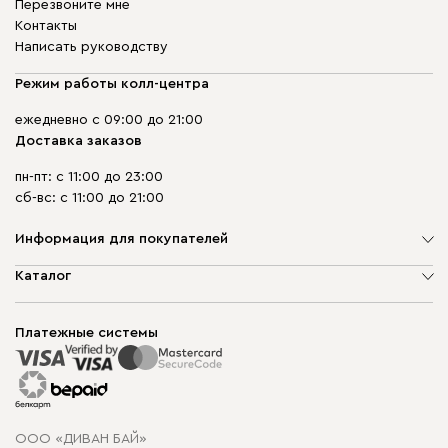
Перезвоните мне
Контакты
Написать руководству
Режим работы колл-центра
ежедневно с 09:00 до 21:00
Доставка заказов
пн-пт: с 11:00 до 23:00
сб-вс: с 11:00 до 21:00
Информация для покупателей
О компании
Каталог
Шоурумы
Мягкая мебель
Доставка и сборка
Корпусная мебель
Платежные системы
Способы оплаты
Распродажа мебели
Рассрочка и кредит
Гарантия
Карта сайта
Договор оферты
ООО «ДИВАН БАЙ»
Политика конфиденциальности