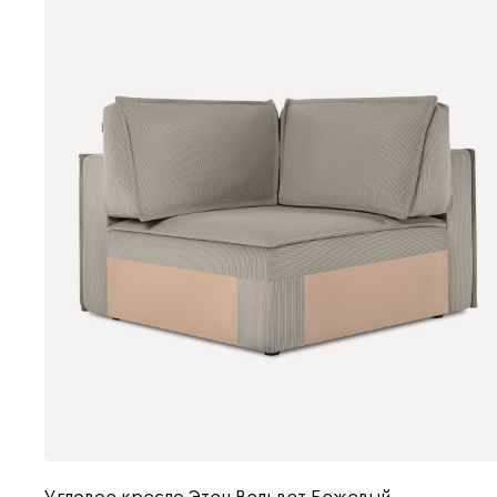
Угловое кресло Этен Вельвет Бежевый