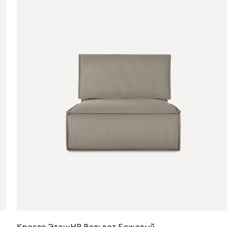
Кресло Этен-НР Вельвет Бежевый