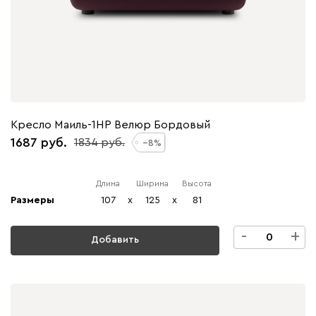
Кресло Маиль-1НР Велюр Бордовый
1687
1834
8
Длина
Ширина
Высота
Размеры
107
x
125
x
81
-
+
Добавить