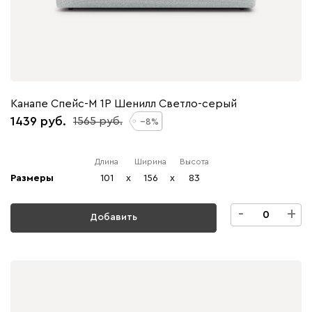
Канапе Спейс-М 1Р Шенилл Светло-серый
1439
1565
8
Длина
Ширина
Высота
Размеры
101
x
156
x
83
-
+
Добавить