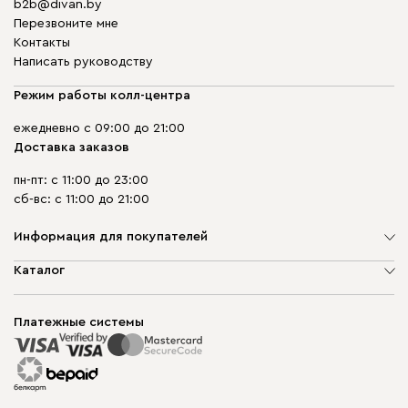
b2b@divan.by
Перезвоните мне
Контакты
Написать руководству
Режим работы колл-центра
ежедневно с 09:00 до 21:00
Доставка заказов
пн-пт: с 11:00 до 23:00
сб-вс: с 11:00 до 21:00
Информация для покупателей
О компании
Каталог
Шоурумы
Мягкая мебель
Доставка и сборка
Корпусная мебель
Платежные системы
Способы оплаты
Распродажа мебели
Рассрочка и кредит
Гарантия
Карта сайта
Договор оферты