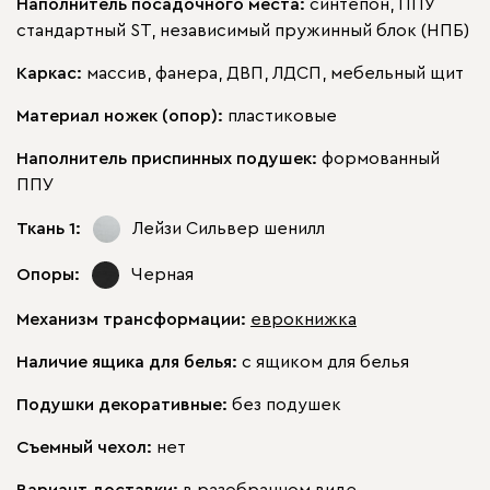
Наполнитель посадочного места:
синтепон, ППУ
стандартный ST, независимый пружинный блок (НПБ)
Каркас:
массив, фанера, ДВП, ЛДСП, мебельный щит
Материал ножек (опор):
пластиковые
Наполнитель приспинных подушек:
формованный
ППУ
Ткань 1:
Лейзи Сильвер
шенилл
Опоры:
Черная
Механизм трансформации:
еврокнижка
Наличие ящика для белья:
с ящиком для белья
Подушки декоративные:
без подушек
Съемный чехол:
нет
Вариант доставки:
в разобранном виде