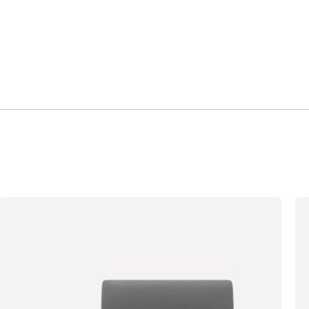
Корица
Латте
Олива
Светло-серый
Синий
Терракота
Тёмно-синий
Черный