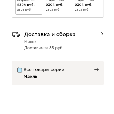
2304
2304
2304
2505
2505
2505
8
8
8
Доставка и сборка
Минск
Кларинс 995
Доставим
за
35
2304
2505
8
Вулли
2437
Все товары серии
Маиль
092
100
230