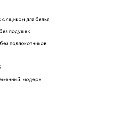
:
с ящиком для белья
без подушек
380
684
751
без подлокотников
Ланза
2437
й
еменный, модерн
Бежевый
Вишневый
Голубой
Графит
Зеленый
Карамель