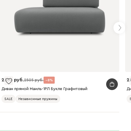
Кларинс
2580
690
695
792
2304
2
2505
8
Диван прямой Маиль-1РЛ Букле Графитовый
Д
972
SALE
Независимые пружины
Винтер
2580