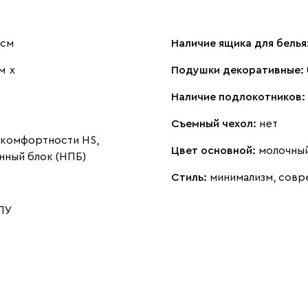
 см
Наличие ящика для белья
м
х
Подушки декоративные:
Наличие подлокотников:
Съемный чехол:
нет
комфортности HS,
Цвет основной:
молочны
нный блок (НПБ)
Стиль:
минимализм, совр
ПУ