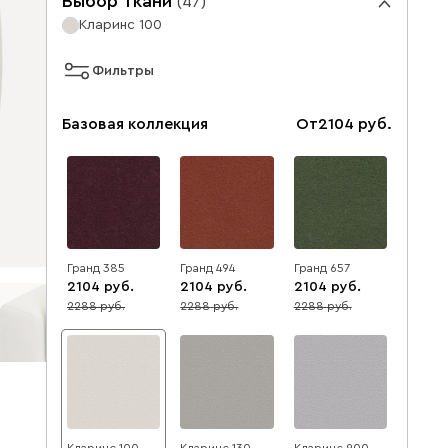
Выбор ткани
(
47
)
Кларинс 100
Фильтры
Базовая коллекция
От
2104
Гранд 385
Гранд 494
Гранд 657
2104
2104
2104
2288
2288
2288
8
8
8
Кларинс 100
Кларинс 130
Кларинс 900