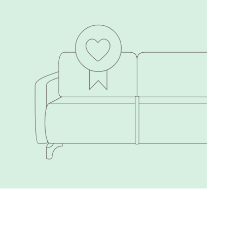
Виридис
Клэй
Мустард
Оранж
пиони
Букле
2866
Вайт
Латте
Терра
Альтеа
2866