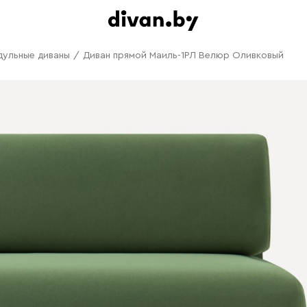
дульные диваны
/
Диван прямой Маиль-1РЛ Велюр Оливковый