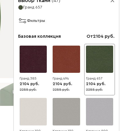
Выбор ткани
(
47
)
Гранд 657
Фильтры
Базовая коллекция
От
2104
Гранд 385
Гранд 494
Гранд 657
2104
2104
2104
2288
2288
2288
8
8
8
Кларинс 100
Кларинс 130
Кларинс 900