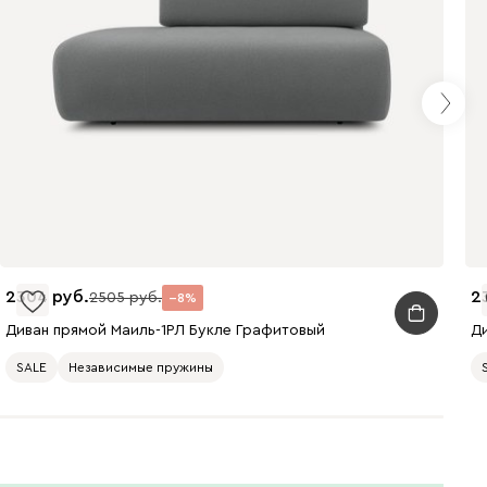
Кларинс
2580
690
695
792
2304
2
2505
8
Диван прямой Маиль-1РЛ Букле Графитовый
Д
972
SALE
Независимые пружины
Винтер
2580