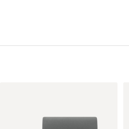
Корица
Латте
Олива
Светло-серый
Синий
Терракота
Тёмно-синий
Черный