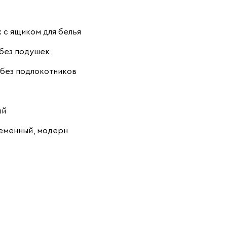
:
с ящиком для белья
без подушек
380
684
751
без подлокотников
Ланза
2437
ый
еменный, модерн
Бежевый
Вишневый
Голубой
Графит
Зеленый
Карамель