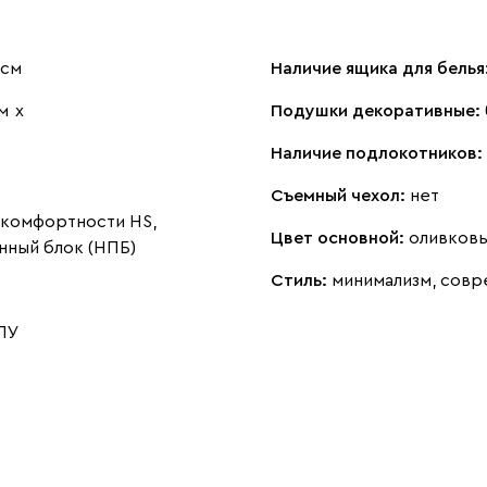
 см
Наличие ящика для белья
м
х
Подушки декоративные:
Наличие подлокотников:
Съемный чехол:
нет
комфортности HS,
Цвет основной:
оливков
нный блок (НПБ)
Стиль:
минимализм, совр
ПУ