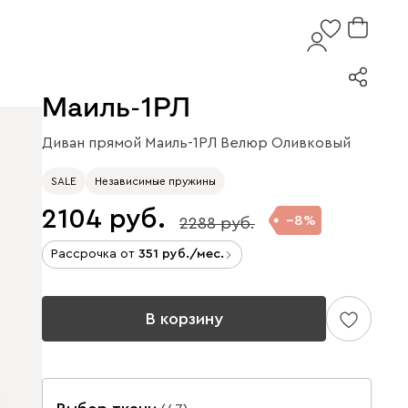
Маиль-1РЛ
Диван прямой Маиль-1РЛ Велюр Оливковый
SALE
Независимые пружины
2104
8
2288
Рассрочка от
351
/мес.
В корзину