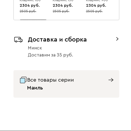
2304
2304
2304
2505
2505
2505
8
8
8
Доставка и сборка
Минск
Кларинс 995
Доставим
за
35
2304
2505
8
Вулли
2437
Все товары серии
Маиль
092
100
230