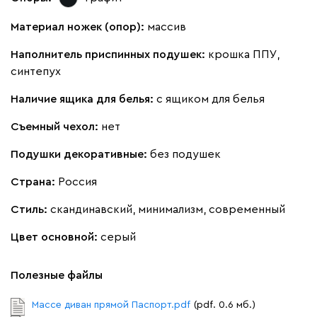
130
690
695
792
900
Материал ножек (опор):
массив
Букле
3459
Наполнитель приспинных подушек:
крошка ППУ,
синтепух
Наличие ящика для белья:
с ящиком для белья
Съемный чехол:
нет
Вайт
Латте
Терра
Подушки декоративные:
без подушек
Страна:
Россия
Альтеа
3459
Стиль:
скандинавский, минимализм, современный
Цвет основной:
серый
Полезные файлы
Бежевый
Графит
Молочный
Серый
Массе диван прямой Паспорт.pdf
(pdf. 0.6 мб.)