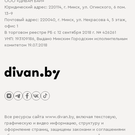
ООО «ДИВАН БАЙ»
Политика конфиденциальности
Юридический адрес: 220114, г. Минск, ул. Огинского, 6 пом.
Политика в отношении обработки cookie
13-9
Почтовый адрес: 220040, г. Минск, ул. Некрасова 4, 5 этаж,
офис 1
В торговом реестре РБ с 12 сентября 2018 г. № 426261
УНП: 193109186, Выдано Минским Городским исполнительным
комитетом 19.07.2018
Все ресурсы сайта www.divan.by, включая текстовую,
графическую и видео информацию, структуру и
оформление страниц, защищены законами и соглашениями