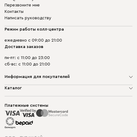
Перезвоните мне
Контакты
Написать руководству
Режим работы колл-центра
ежедневно с 09:00 до 21:00
Доставка заказов
пн-пт: с 11:00 до 23:00
сб-вс: с 11:00 до 21:00
Информация для покупателей
О компании
Каталог
Шоурумы
Мягкая мебель
Доставка и сборка
Корпусная мебель
Платежные системы
Способы оплаты
Распродажа мебели
Рассрочка и кредит
Гарантия
Карта сайта
Договор оферты