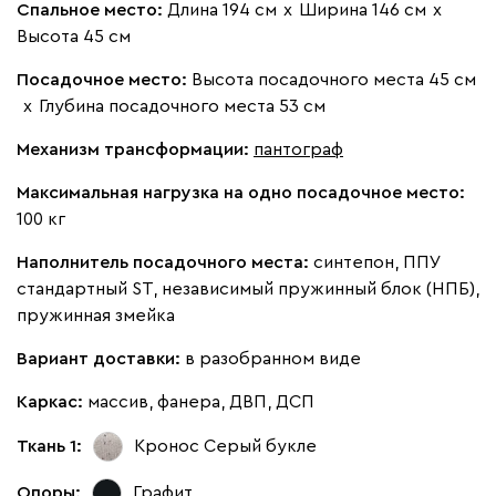
Спальное место:
Длина 194 см
х
Ширина 146 см
х
Высота 45 см
Посадочное место:
Высота посадочного места 45 см
092
100
230
380
684
х
Глубина посадочного места 53 см
Ланза
2849
Механизм трансформации:
пантограф
Максимальная нагрузка на одно посадочное место:
100 кг
Наполнитель посадочного места:
синтепон, ППУ
стандартный ST, независимый пружинный блок (НПБ),
Бежевый
Вишневый
Голубой
Графит
Зеле
пружинная змейка
Вариант доставки:
в разобранном виде
Кларинс
3053
Каркас:
массив, фанера, ДВП, ДСП
Ткань 1:
Кронос Серый
букле
Опоры:
Графит