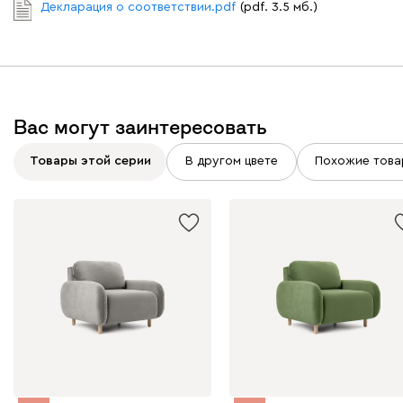
Декларация о соответствии.pdf
(pdf. 3.5 мб.)
Дарте
3865
Вас могут заинтересовать
Графит
Серый
Терракота
Тёмно-синий
Товары этой серии
В другом цвете
Похожие това