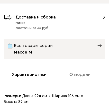
Опоры
Доставка и сборка
Минск
Доставим
за
35
Айвори (Ivory)
Горчичный
Дымчатый
Коралловый
Минт 
(Mustard)
(Smoke)
(Coral)
Все товары серии
Геста
2849
Бордовый
Велюр
Графит
Массе-М
(массив)
38
38
Характеристики
О модели
Бежевый
Изумруд
Марсала
Молочный
Мята
Вулли
2849
Размеры:
Длина 224 см
х
Ширина 106 см
х
Высота 89 см