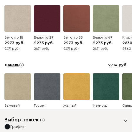
Велютто 18
Велютто 29
Велютто 55
Велютто 69
Клари
2273
2273
2273
2273
263
2471
2471
2471
2471
2860
8
8
8
8
8
Данель
2714
Бежевый
Графит
Жёлтый
Изумруд
Олив
Выбор ножек
(
7
)
Графит
Ультра
2714