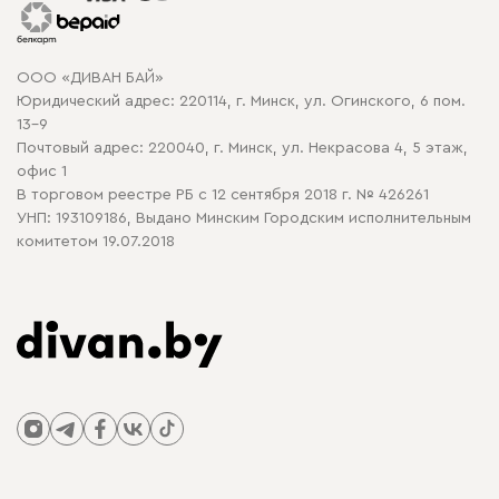
Гарантия
Карта сайта
Договор оферты
ООО «ДИВАН БАЙ»
Политика конфиденциальности
Юридический адрес: 220114, г. Минск, ул. Огинского, 6 пом.
Политика в отношении обработки cookie
13-9
Почтовый адрес: 220040, г. Минск, ул. Некрасова 4, 5 этаж,
офис 1
В торговом реестре РБ с 12 сентября 2018 г. № 426261
УНП: 193109186, Выдано Минским Городским исполнительным
комитетом 19.07.2018