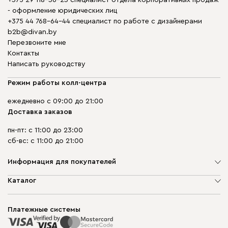
- оформление юридических лиц
+375 44 768-64-44 специалист по работе с дизайнерами
b2b@divan.by
Перезвоните мне
Контакты
Написать руководству
Режим работы колл-центра
ежедневно с 09:00 до 21:00
Доставка заказов
пн-пт: с 11:00 до 23:00
сб-вс: с 11:00 до 21:00
Информация для покупателей
О компании
Каталог
Шоурумы
Мягкая мебель
Доставка и сборка
Корпусная мебель
Платежные системы
Способы оплаты
Распродажа мебели
Рассрочка и кредит