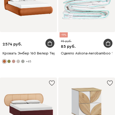
11
95
2574
85
Кровать Эмбер 160 Велюр Терракотовый
Одеяло Askona-Aerobamboo 1
+65