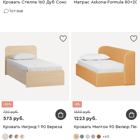
Кровать Стелла 160 Дуб Сонома
Матрас Askona-Formula 80x20
1
отзыв
20
8
720
1330
575
1223
Кровать Ингрид-1 90 Береза
Кровать Милтон 90 Велюр Пес
+60