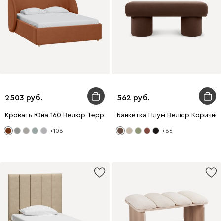
2503
562
Кровать Юна 160 Велюр Терракотовый
Банкетка Плум Велюр Коричне
+108
+86