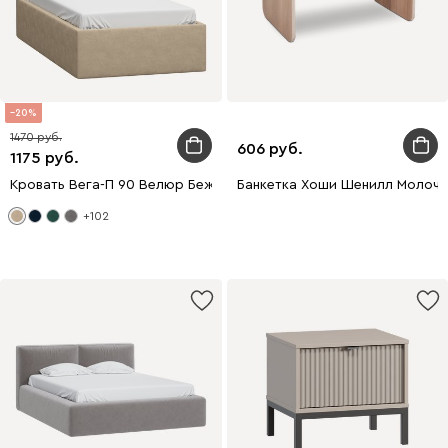
20
1470
606
1175
Кровать Вега-П 90 Велюр Бежевый
Банкетка Хоши Шенилл Молочн
+102