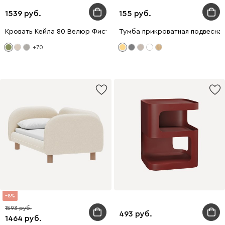
1539
155
Кровать Кейла 80 Велюр Фисташковый
Тумба прикроватная подвесная
+70
8
1593
493
1464