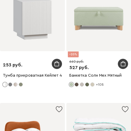
20
660
253
527
Тумба прикроватная Кейлет 46x56 Штриx Белый
Банкетка Солн Мех Мятный
+108