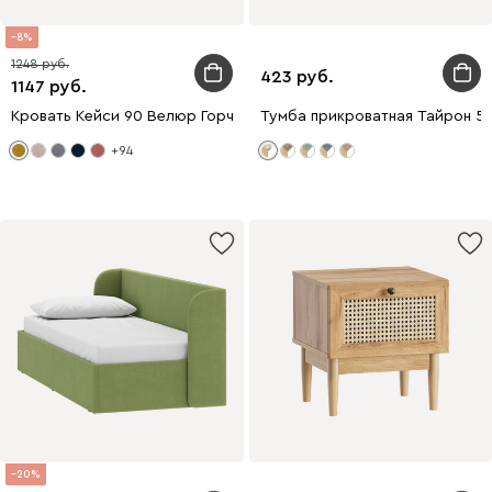
8
1248
423
1147
Кровать Кейси 90 Велюр Горчичный
Тумба прикроватная Тайрон 51
+94
20