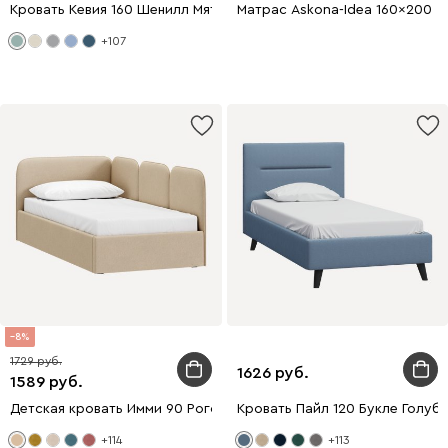
Кровать Кевия 160 Шенилл Мятный
Матрас Askona-Idea 160x200
+107
8
1729
1626
1589
Детская кровать Имми 90 Рогожка Бежевый
Кровать Пайл 120 Букле Голуб
+114
+113