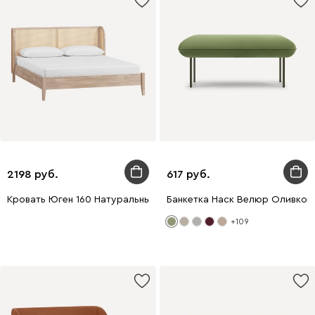
2198
617
Кровать Юген 160 Натуральный
Банкетка Наск Велюр Оливков
+109