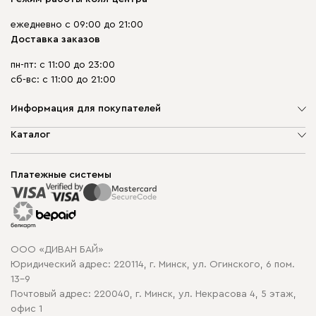
ежедневно с 09:00 до 21:00
Доставка заказов
пн-пт: с 11:00 до 23:00
сб-вс: с 11:00 до 21:00
Информация для покупателей
О компании
Каталог
Шоурумы
Мягкая мебель
Доставка и сборка
Корпусная мебель
Платежные системы
Способы оплаты
Распродажа мебели
Рассрочка и кредит
Гарантия
Карта сайта
Договор оферты
ООО «ДИВАН БАЙ»
Политика конфиденциальности
Юридический адрес: 220114, г. Минск, ул. Огинского, 6 пом.
Политика в отношении обработки cookie
13-9
Почтовый адрес: 220040, г. Минск, ул. Некрасова 4, 5 этаж,
офис 1