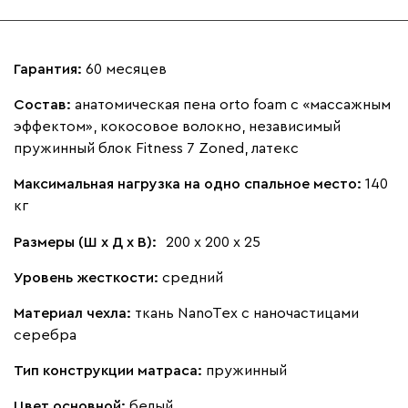
Гарантия:
60 месяцев
Состав:
анатомическая пена orto foam c «массажным
эффектом», кокосовое волокно, независимый
пружинный блок Fitness 7 Zoned, латекс
Максимальная нагрузка на одно спальное место:
140
кг
Размеры (Ш х Д х В):
200 х 200 х 25
Уровень жесткости:
средний
Материал чехла:
ткань NanoTex с наночастицами
серебра
Тип конструкции матраса:
пружинный
Цвет основной:
белый