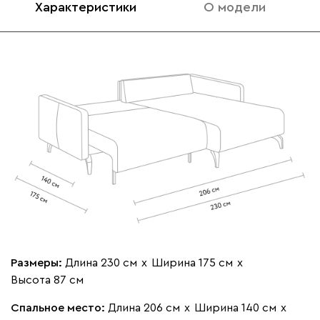
Характеристики
О модели
020
120
236
240
310
Вертикаль
4426
000
490
795
910
930
Геста
4426
Размеры:
Длина 230 см
х
Ширина 175 см
х
Высота 87 см
Спальное место:
Длина 206 см
х
Ширина 140 см
х