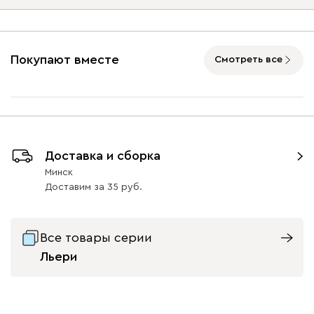
Опоры
Покупают вместе
Смотреть все
Айвори (Ivory)
Горчичный
Дымчатый
Коралловый
Минт 
(Mustard)
(Smoke)
(Coral)
Бентори
4160
Шик Графит
Шик Натуральный
Шик Орех
Доставка и сборка
41
41
Минск
Доставим
за
35
Бежевый
Графит
Кофе
Олива
Песо
Все товары серии
Льери
Онли
4160