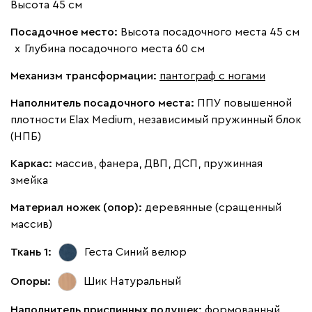
Высота 45 см
Изумруд
Марсала
Молочный
Розовый
Серы
Посадочное место:
Высота посадочного места 45 см
х
Глубина посадочного места 60 см
Мола
4426
Механизм трансформации:
пантограф с ногами
Наполнитель посадочного места:
ППУ повышенной
плотности Elax Medium, независимый пружинный блок
(НПБ)
Жёлтый
Олива
Песочный
Розовый
Свет
Каркас:
массив, фанера, ДВП, ДСП, пружинная
змейка
Ланза
4426
Материал ножек (опор):
деревянные (сращенный
массив)
Ткань 1:
Геста Синий
велюр
Бежевый
Вишневый
Голубой
Графит
Зеле
Опоры:
Шик Натуральный
Наполнитель приспинных подушек:
формованный