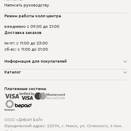
Написать руководству
Режим работы колл-центра
ежедневно с 09:00 до 21:00
Доставка заказов
пн-пт: с 11:00 до 23:00
сб-вс: с 11:00 до 21:00
Информация для покупателей
О компании
Каталог
Шоурумы
Мягкая мебель
Доставка и сборка
Корпусная мебель
Платежные системы
Способы оплаты
Распродажа мебели
Рассрочка и кредит
Гарантия
Карта сайта
Договор оферты
ООО «ДИВАН БАЙ»
Политика конфиденциальности
Юридический адрес: 220114, г. Минск, ул. Огинского, 6 пом.
Политика в отношении обработки cookie