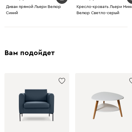
Графит
Диван прямой Льери Велюр
Серый
Терракота
Кресло-кровать Льери Мин
Тёмно-синий
Синий
Велюр Светло-серый
Вам подойдет