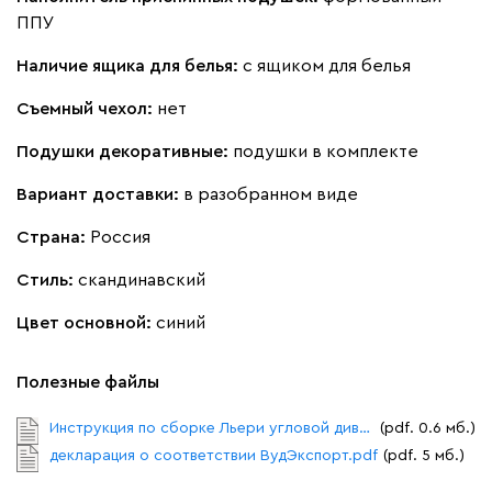
Кларинс
4872
ППУ
Наличие ящика для белья:
с ящиком для белья
Съемный чехол:
нет
Подушки декоративные:
подушки в комплекте
100
130
690
695
792
Вариант доставки:
в разобранном виде
Винтер
4872
Страна:
Россия
Стиль:
скандинавский
Цвет основной:
синий
Виридис
Клэй
Мустард
Оранж
пион
Полезные файлы
Инструкция по сборке Льери угловой диван.pdf
(pdf. 0.6 мб.)
Букле
5314
декларация о соответствии ВудЭкспорт.pdf
(pdf. 5 мб.)