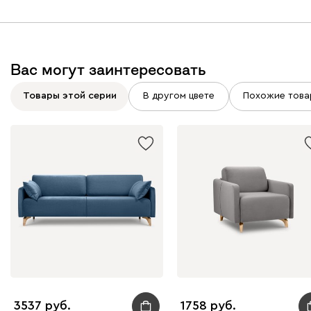
Вайт
Латте
Терра
Вас могут заинтересовать
Товары этой серии
В другом цвете
Похожие това
Альтеа
5314
Бежевый
Графит
Молочный
Серый
Дарте
6202
3537
1758