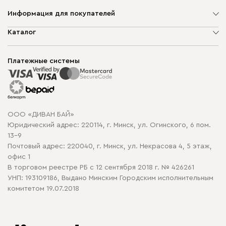
Информация для покупателей
О компании
Каталог
Шоурумы
Мягкая мебель
Доставка и сборка
Корпусная мебель
Платежные системы
Способы оплаты
Распродажа мебели
Рассрочка и кредит
Гарантия
Карта сайта
Договор оферты
ООО «ДИВАН БАЙ»
Политика конфиденциальности
Юридический адрес: 220114, г. Минск, ул. Огинского, 6 пом.
Политика в отношении обработки cookie
13-9
Почтовый адрес: 220040, г. Минск, ул. Некрасова 4, 5 этаж,
офис 1
В торговом реестре РБ с 12 сентября 2018 г. № 426261
УНП: 193109186, Выдано Минским Городским исполнительным
комитетом 19.07.2018