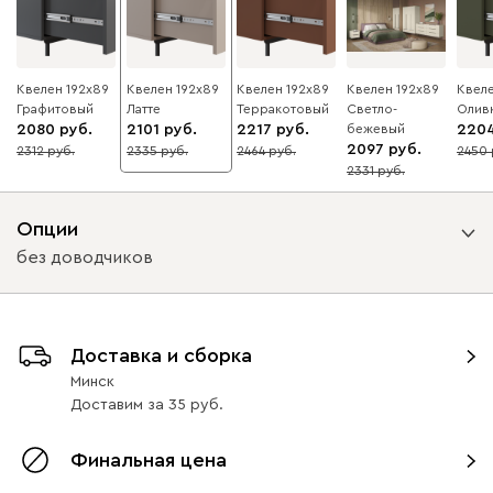
Квелен 192x89
Квелен 192x89
Квелен 192x89
Квелен 192x89
Квеле
Графитовый
Латте
Терракотовый
Светло-
Олив
2080
2101
2217
бежевый
220
2097
2312
2335
2464
2450
10
10
10
10
2331
10
Опции
без доводчиков
Вид направляющих
Доставка и сборка
с доводчиками
без доводчиков
Минск
Доставим
за
35
Финальная цена