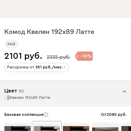
Комод Квелен 192x89 Латте
SALE
2101
10
2335
Рассрочка от
351
/мес.
Цвет
(
5
)
Квелен 192x89 Латте
Базовая коллекция
От
2080