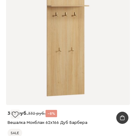
305
332
8
Вешалка Монблан 62x166 Дуб Барбера
SALE