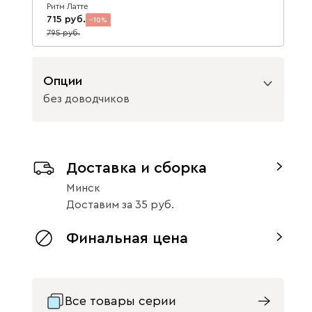
Ритм Латте
715
10
795
Опции
без доводчиков
Вид направляющих
Доставка и сборка
с доводчиками
без доводчиков
Минск
Доставим
за
35
Финальная цена
Все товары серии