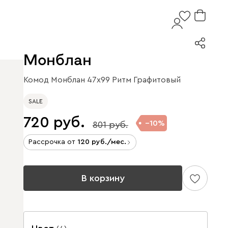
Монблан
Комод Монблан 47x99 Ритм Графитовый
SALE
720
10
801
Рассрочка от
120
/мес.
В корзину