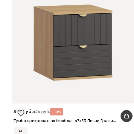
399
444
10
Тумба прикроватная Монблан 47x53 Линии Графитовый
SALE