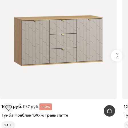
1050
1
1167
10
Тумба Монблан 139x76 Грань Латте
Ту
SALE