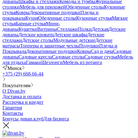
диваны
Шкафы и стеллажи
Комоды и тумбы
Журнальные
столики
Мебель для прихожей
Обеденные столы
Кухонные
стулья
Ковры
Декоративные подушки
Пледы и
покрывала
Кухня
Обеденные столы
Кухонные стулья
Мягкие
стулья
Барные стулья
Мини-
диваны
Кушетки
Витрины
Стеллажи
Полки
Детская
Детские
диваны
Детские кровати
Детские шкафы
Детские
стеллажи
Детские столы
Модульные детские
Детские
матрасы
Топперы и защитные чехлы
Подушки
Пледы и
Покрывала
Декоративные подушки
Ковры
Сад и дача
Садовые
диваны
Садовые кресла
Садовые столы
Садовые стулья
Мебель
для отдыха
Гамаки
Шезлонги
Мебель из ротанга
Минск
+375 (29) 668-66-44
Покупателям
О Divan.by
Доставка и оплата
Рассрочка и кредит
Гарантия
Контакты
Бонусы диван.клуб
Для бизнеса