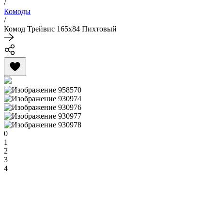
/
Комоды
/
Комод Трейвис 165x84 Пихтовый
0
1
2
3
4