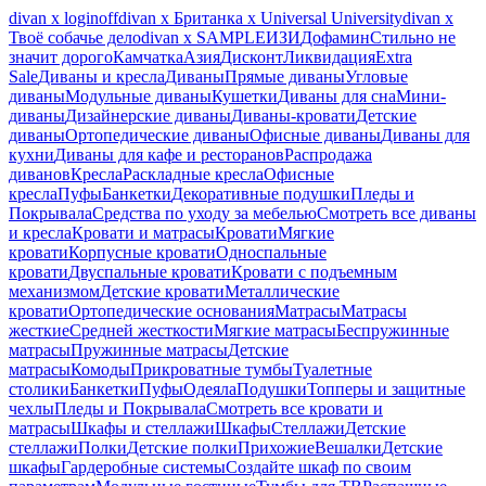
divan х loginoff
divan х Британка х Universal University
divan х
Твоё собачье дело
divan х SAMPLE
ИЗИ
Дофамин
Стильно не
значит дорого
Камчатка
Азия
Дисконт
Ликвидация
Extra
Sale
Диваны и кресла
Диваны
Прямые диваны
Угловые
диваны
Модульные диваны
Кушетки
Диваны для сна
Мини-
диваны
Дизайнерские диваны
Диваны-кровати
Детские
диваны
Ортопедические диваны
Офисные диваны
Диваны для
кухни
Диваны для кафе и ресторанов
Распродажа
диванов
Кресла
Раскладные кресла
Офисные
кресла
Пуфы
Банкетки
Декоративные подушки
Пледы и
Покрывала
Средства по уходу за мебелью
Смотреть все диваны
и кресла
Кровати и матрасы
Кровати
Мягкие
кровати
Корпусные кровати
Односпальные
кровати
Двуспальные кровати
Кровати с подъемным
механизмом
Детские кровати
Металлические
кровати
Ортопедические основания
Матрасы
Матрасы
жесткие
Средней жесткости
Мягкие матрасы
Беспружинные
матрасы
Пружинные матрасы
Детские
матрасы
Комоды
Прикроватные тумбы
Туалетные
столики
Банкетки
Пуфы
Одеяла
Подушки
Топперы и защитные
чехлы
Пледы и Покрывала
Смотреть все кровати и
матрасы
Шкафы и стеллажи
Шкафы
Стеллажи
Детские
стеллажи
Полки
Детские полки
Прихожие
Вешалки
Детские
шкафы
Гардеробные системы
Создайте шкаф по своим