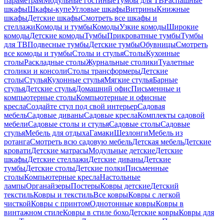
параметрам
Модульные гостиные
Тумбы для ТВ
Распашные
шкафы
Шкафы-купе
Угловые шкафы
Витрины
Книжные
шкафы
Детские шкафы
Смотреть все шкафы и
стеллажи
Комоды и тумбы
Комоды
Узкие комоды
Широкие
комоды
Детские комоды
Тумбы
Прикроватные тумбы
Тумбы
для ТВ
Подвесные тумбы
Детские тумбы
Обувницы
Смотреть
все комоды и тумбы
Столы и стулья
Столы
Кухонные
столы
Раскладные столы
Журнальные столики
Туалетные
столики и консоли
Столы трансформеры
Детские
столы
Стулья
Кухонные стулья
Мягкие стулья
Барные
стулья
Детские стулья
Домашний офис
Письменные и
компьютерные столы
Компьютерные и офисные
кресла
Создайте стул под свой интерьер
Садовая
мебель
Садовые диваны
Садовые кресла
Комплекты садовой
мебели
Садовые столы и стулья
Садовые столы
Садовые
стулья
Мебель для отдыха
Гамаки
Шезлонги
Мебель из
ротанга
Смотреть всю садовую мебель
Детская мебель
Детские
кровати
Детские матрасы
Модульные детские
Детские
шкафы
Детские стеллажи
Детские диваны
Детские
тумбы
Детские столы
Детские полки
Письменные
столы
Компьютерные кресла
Настольные
лампы
Органайзеры
Постеры
Ковры детские
Детский
текстиль
Ковры и текстиль
Все ковры
Ковры с легкой
чисткой
Ковры с принтом
Однотонные ковры
Ковры в
винтажном стиле
Ковры в стиле бохо
Детские ковры
Ковры для