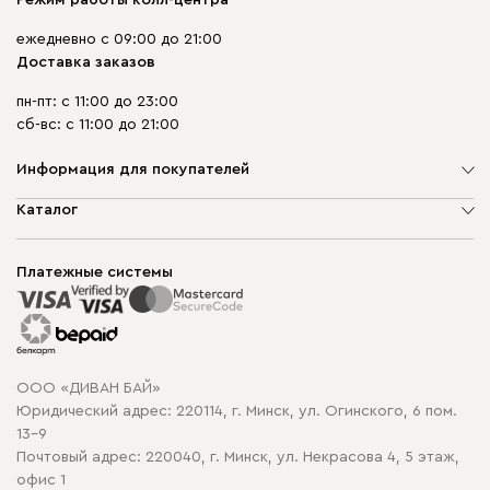
Режим работы колл-центра
ежедневно с 09:00 до 21:00
Доставка заказов
пн-пт: с 11:00 до 23:00
сб-вс: с 11:00 до 21:00
Информация для покупателей
О компании
Каталог
Шоурумы
Мягкая мебель
Доставка и сборка
Корпусная мебель
Платежные системы
Способы оплаты
Распродажа мебели
Рассрочка и кредит
Гарантия
Карта сайта
Договор оферты
ООО «ДИВАН БАЙ»
Политика конфиденциальности
Юридический адрес: 220114, г. Минск, ул. Огинского, 6 пом.
Политика в отношении обработки cookie
13-9
Почтовый адрес: 220040, г. Минск, ул. Некрасова 4, 5 этаж,
офис 1