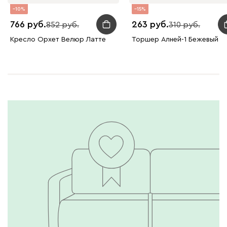
10
15
766
263
852
310
Кресло Орxет Велюр Латте
Торшер Алней-1 Бежевый