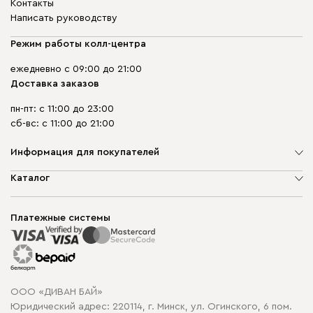
Контакты
Написать руководству
Режим работы колл-центра
ежедневно с 09:00 до 21:00
Доставка заказов
пн-пт: с 11:00 до 23:00
сб-вс: с 11:00 до 21:00
Информация для покупателей
О компании
Каталог
Шоурумы
Мягкая мебель
Доставка и сборка
Корпусная мебель
Платежные системы
Способы оплаты
Распродажа мебели
Рассрочка и кредит
Гарантия
Карта сайта
Договор оферты
ООО «ДИВАН БАЙ»
Политика конфиденциальности
Юридический адрес: 220114, г. Минск, ул. Огинского, 6 пом.
Политика в отношении обработки cookie