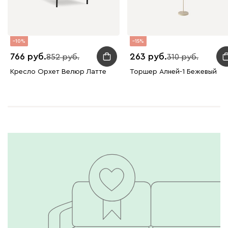
10
15
766
263
852
310
Кресло Орxет Велюр Латте
Торшер Алней-1 Бежевый