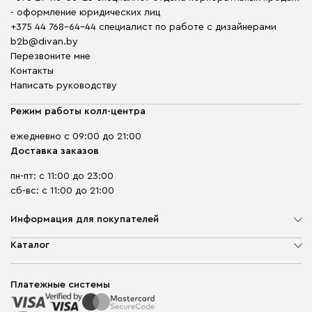
- оформление юридических лиц
+375 44 768-64-44 специалист по работе с дизайнерами
b2b@divan.by
Перезвоните мне
Контакты
Написать руководству
Режим работы колл-центра
ежедневно с 09:00 до 21:00
Доставка заказов
пн-пт: с 11:00 до 23:00
сб-вс: с 11:00 до 21:00
Информация для покупателей
О компании
Каталог
Шоурумы
Мягкая мебель
Доставка и сборка
Корпусная мебель
Платежные системы
Способы оплаты
Распродажа мебели
Рассрочка и кредит