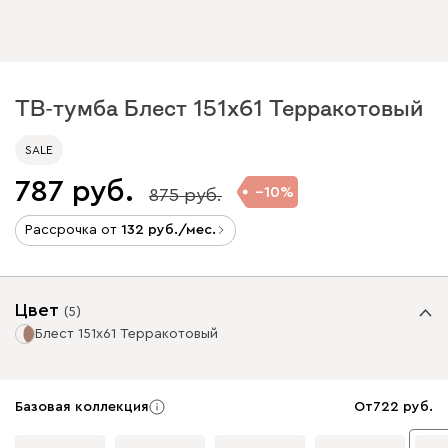
ТВ-тумба Блест 151x61 Терракотовый
SALE
787
10
875
Рассрочка от
132
/мес.
Цвет
(
5
)
Блест 151x61 Терракотовый
Базовая коллекция
От
722