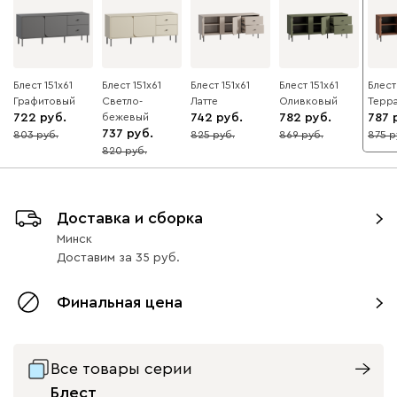
Блест 151x61
Блест 151x61
Блест 151x61
Блест 151x61
Блест
Графитовый
Светло-
Латте
Оливковый
Терр
722
бежевый
742
782
787
737
803
825
869
875
10
10
10
10
820
10
Доставка и сборка
Минск
Доставим
за
35
Финальная цена
Все товары серии
Блест