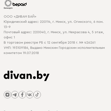
Гарантия
Карта сайта
Договор оферты
ООО «ДИВАН БАЙ»
Политика конфиденциальности
Юридический адрес: 220114, г. Минск, ул. Огинского, 6 пом.
Политика в отношении обработки cookie
13-9
Почтовый адрес: 220040, г. Минск, ул. Некрасова 4, 5 этаж,
офис 1
В торговом реестре РБ с 12 сентября 2018 г. № 426261
УНП: 193109186, Выдано Минским Городским исполнительным
комитетом 19.07.2018