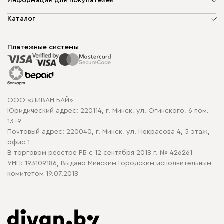
Информация для покупателей
О компании
Каталог
Шоурумы
Мягкая мебель
Доставка и сборка
Корпусная мебель
Платежные системы
Способы оплаты
Распродажа мебели
Рассрочка и кредит
Гарантия
Карта сайта
Договор оферты
ООО «ДИВАН БАЙ»
Политика конфиденциальности
Юридический адрес: 220114, г. Минск, ул. Огинского, 6 пом.
Политика в отношении обработки cookie
13-9
Почтовый адрес: 220040, г. Минск, ул. Некрасова 4, 5 этаж,
офис 1
В торговом реестре РБ с 12 сентября 2018 г. № 426261
УНП: 193109186, Выдано Минским Городским исполнительным
комитетом 19.07.2018