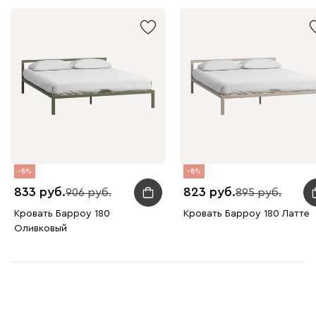
8
8
833
823
906
895
Кровать Барроу 180
Кровать Барроу 180 Латте
Оливковый