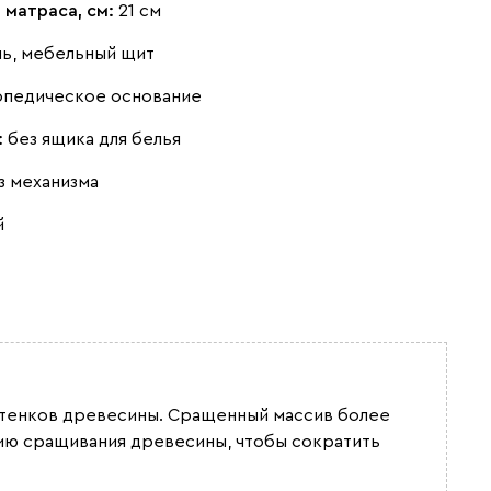
 матраса, см:
21 см
нь, мебельный щит
опедическое основание
Бежевый
Графит
Кофе
:
без ящика для белья
з механизма
й
Олива
Песочный
Синий
оттенков древесины. Сращенный массив более
Терракота
гию сращивания древесины, чтобы сократить