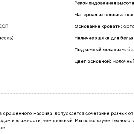
Рекомендованная высота
Материал изголовья:
тка
 ДСП
Основание кровати:
орт
ассив)
Наличие ящика для белья
Подъемный механизм:
бе
Цвет основной:
молочны
из сращенного массива, допускается сочетание разных 
адам и влажности, чем цельный. Мы используем техноло
ым.