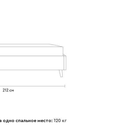
Розовый (Rose)
Серый (Grey)
Сливовый
(Plum)
Стоун (Stone)
Тёмно-зеленый
Тёмно-синий
(Forest)
(Midnight)
Чернильный
Ягодный (Berry)
(Ink)
Бентори
1668
а одно спальное место:
120 кг