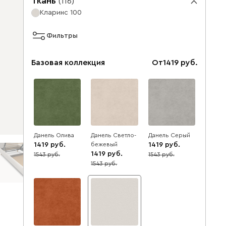
Ткань
(
116
)
Кларинс 100
Фильтры
Базовая коллекция
От
1419
Данель Олива
Данель Светло-
Данель Серый
1419
бежевый
1419
1419
1543
1543
8
8
1543
8