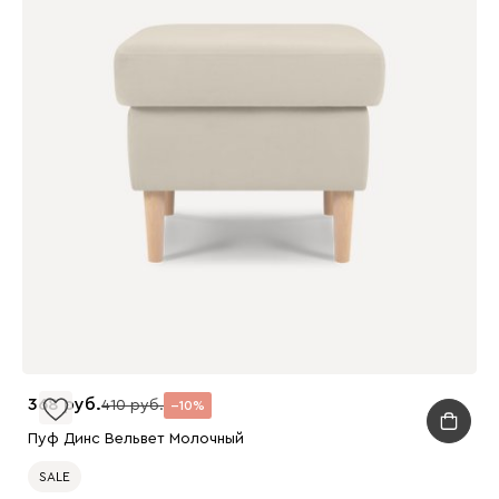
368
410
10
Пуф Динс Вельвет Молочный
SALE