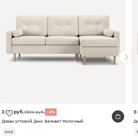
699
700
784
793
872
892
2581
2
2806
8
Диван угловой Динс Вельвет Молочный
Ди
960
994
997
SALE