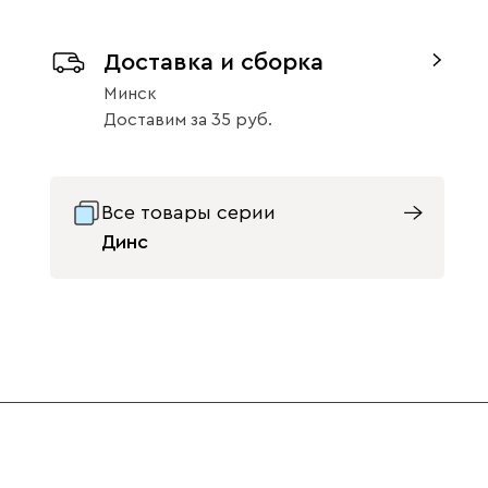
Ультра
1668
Доставка и сборка
Минск
Доставим
за
35
Массив Орех 6
47
Айвори (Ivory)
Горчичный
Дымчатый
(Mustard)
(Smoke)
Все товары серии
Динс
Коралловый
Минт (Mint)
Песочный
(Coral)
(Sand)