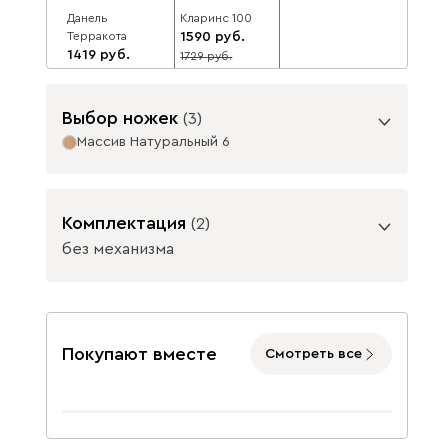
Данель
Кларинс 100
Терракота
1590
1419
1729
8
1543
8
Выбор ножек
(
3
)
Данель
1668
Массив Натуральный 6
Опоры
Комплектация
(
2
)
без механизма
Бежевый
Графит
Жёлтый
Подъемный механизм
без механизма
с механизмом
Покупают вместе
Смотреть все
Массив Графит 6
Массив
Натуральный 6
47
Изумруд
Розовый
Синий