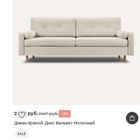
2250
2447
8
Диван прямой Динс Вельвет Молочный
SALE