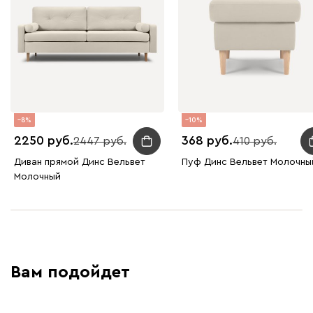
230
240
396
695
997
Дарте
2327
8
10
2250
368
2447
410
Графит
Серый
Терракота
Тёмно-синий
Диван прямой Динс Вельвет
Пуф Динс Вельвет Молочны
Молочный
Вам подойдет