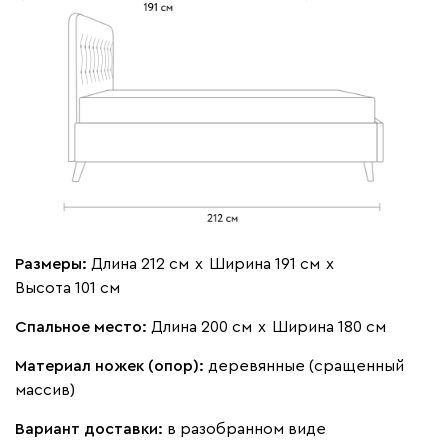
Бежевый
Изумруд
Марсала
Молочный
Мята
Мола
1955
Жёлтый
Песочный
Розовый
Светло-серый
Серы
Размеры:
Длина 212 см
х
Ширина 191 см
х
Ланза
1955
Высота 101 см
Спальное место:
Длина 200 см
х
Ширина 180 см
Материал ножек (опор):
деревянные (сращенный
массив)
Бежевый
Вишневый
Голубой
Графит
Зеле
Вариант доставки:
в разобранном виде