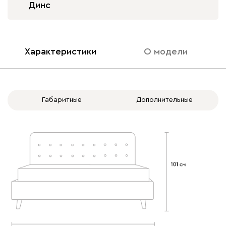
Динс
020
120
236
240
310
Характеристики
О модели
Вертикаль
1955
Габаритные
Дополнительные
000
490
795
910
930
Геста
1955