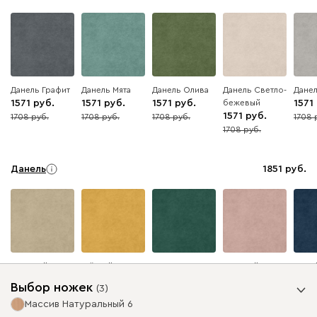
Данель Графит
Данель Мята
Данель Олива
Данель Светло-
Дане
1571
1571
1571
бежевый
1571
1571
1708
1708
1708
1708
8
8
8
8
1708
8
Данель
1851
Бежевый
Жёлтый
Изумруд
Розовый
Сини
Выбор ножек
(
3
)
Массив Натуральный 6
Ультра
1851