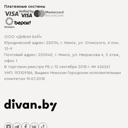
Мягкая мебель
Доставка и сборка
Корпусная мебель
Платежные системы
Способы оплаты
Распродажа мебели
Рассрочка и кредит
Гарантия
Карта сайта
Договор оферты
ООО «ДИВАН БАЙ»
Политика конфиденциальности
Юридический адрес: 220114, г. Минск, ул. Огинского, 6 пом.
Политика в отношении обработки cookie
13-9
Почтовый адрес: 220040, г. Минск, ул. Некрасова 4, 5 этаж,
офис 1
В торговом реестре РБ с 12 сентября 2018 г. № 426261
УНП: 193109186, Выдано Минским Городским исполнительным
комитетом 19.07.2018