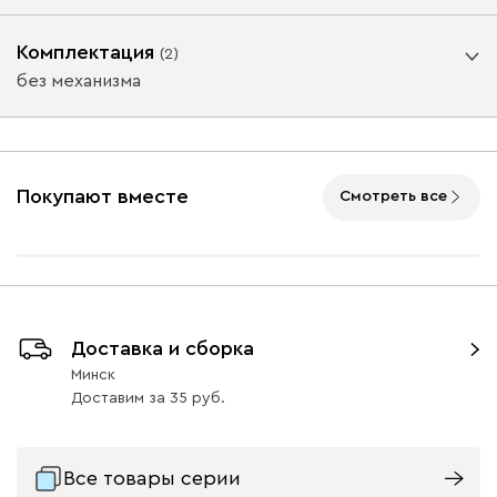
Опоры
Комплектация
(
2
)
без механизма
Айвори (Ivory)
Горчичный
Дымчатый
Коралловый
Минт 
Подъемный механизм
(Mustard)
(Smoke)
(Coral)
без механизма
с механизмом
Покупают вместе
Смотреть все
Бентори
1851
Массив Графит 6
Массив
Массив Орех 6
Натуральный 6
47
47
Доставка и сборка
Бежевый
Графит
Кофе
Олива
Песо
Минск
Доставим
за
35
Онли
1851
Все товары серии