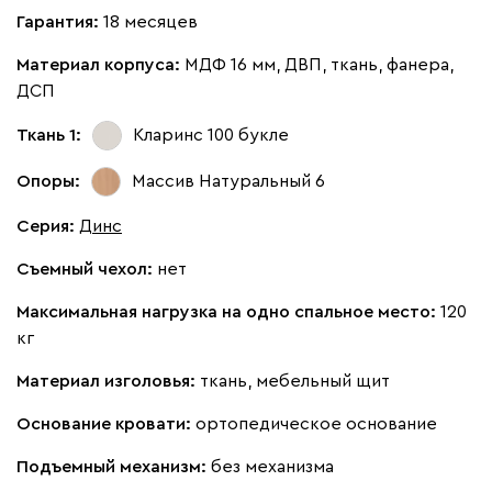
Кларинс
2125
Гарантия:
18 месяцев
Материал корпуса:
МДФ 16 мм, ДВП, ткань, фанера,
ДСП
Ткань 1:
Кларинс 100
букле
130
690
695
792
900
Опоры:
Массив Натуральный 6
Винтер
2125
Серия
:
Динс
Съемный чехол:
нет
Максимальная нагрузка на одно спальное место:
120
кг
Виридис
Клэй
Мустард
Оранж
пион
Материал изголовья:
ткань, мебельный щит
Основание кровати:
ортопедическое основание
Букле
2296
Подъемный механизм:
без механизма