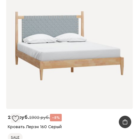
2117
2302
8
Кровать Лерэн 160 Серый
SALE