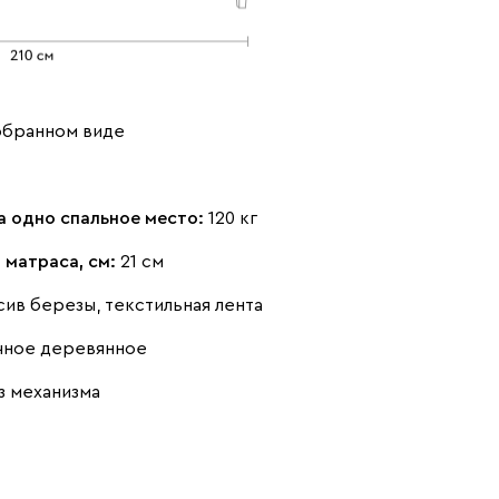
обранном виде
а одно спальное место:
120 кг
 матраса, см:
21 см
сив березы, текстильная лента
чное деревянное
з механизма