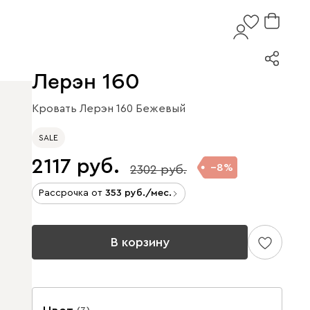
Лерэн 160
Кровать Лерэн 160 Бежевый
SALE
2117
8
2302
Рассрочка от
353
/мес.
В корзину