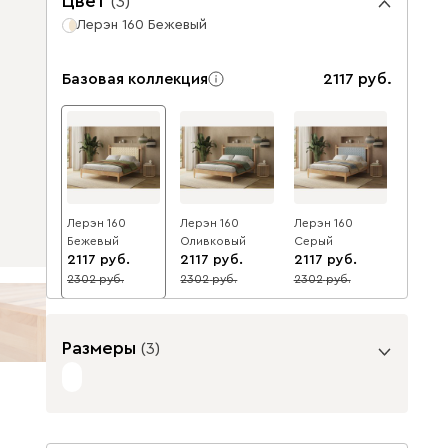
Цвет
(
3
)
Лерэн 160 Бежевый
Базовая коллекция
2117
Лерэн 160
Лерэн 160
Лерэн 160
Бежевый
Оливковый
Серый
2117
2117
2117
2302
2302
2302
8
8
8
Размеры
(
3
)
Спальное место, см